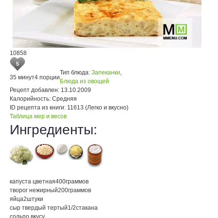
10858
5
Тип блюда:
Запеканки
,
35 минут
4 порции
Блюда из овощей
Рецепт добавлен:
13.10.2009
Калорийность:
Средняя
ID рецепта из книги:
11613 (Легко и вкусно)
Таблица мер и весов
Ингредиенты:
капуста цветная
400
граммов
творог нежирный
200
граммов
яйца
2
штуки
сыр твердый тертый
1/2
стакана
соль
по вкусу