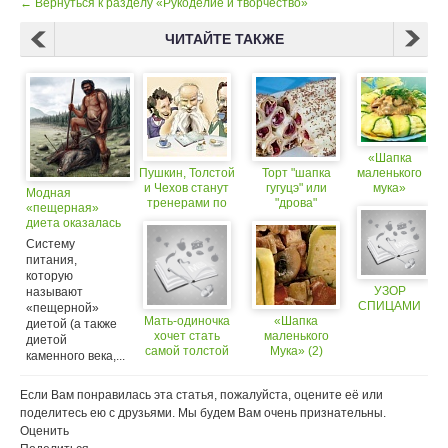
← Вернуться к разделу «Рукоделие и творчество»
ЧИТАЙТЕ ТАКЖЕ
«Шапка
Пушкин, Толстой
Торт "шапка
маленького
и Чехов станут
гугуцэ" или
мука»
Модная
тренерами по
"дрова"
«пещерная»
чтению
диета оказалась
не такой
Систему
полезной, как
питания,
думали
которую
УЗОР
называют
СПИЦАМИ
«пещерной»
Мать-одиночка
«Шапка
диетой (а также
хочет стать
маленького
диетой
самой толстой
Мука» (2)
каменного века,...
в мире
Если Вам понравилась эта статья, пожалуйста, оцените её или
поделитесь ею с друзьями. Мы будем Вам очень признательны.
Оценить