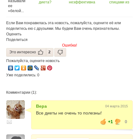
называли
диета?
неэффективна
спицами из
ее
толстой пряжи
«белой...
Если Вам понравилась эта новость, пожалуйста, оцените её или
поделитесь ею с друзьями. Мы будем Вам очень признательны.
Оценить
Поделиться
Ошибка!
Это интересно
2
Пожалуйста, оцените новость
Уже поделились: 0
Комментарии (1):
Вера
04 марта 2015
Все диеты не очень то полезны!
+1
0