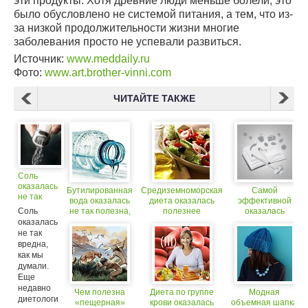
эти продукты. Хотя древние люди меньше болели, это
было обусловлено не системой питания, а тем, что из-
за низкой продолжительности жизни многие
заболевания просто не успевали развиться.
Источник:
www.meddaily.ru
Фото:
www.art.brother-vinni.com
ЧИТАЙТЕ ТАКЖЕ
Соль
оказалась
Бутилированная
Средиземноморская
Самой
не так
вода оказалась
диета оказалась
эффективной
вредна,
Соль
не так полезна,
полезнее
оказалась
как мы
как мы думали
тренировок
низкоуглеводная
оказалась
думали
диета
не так
вредна,
как мы
думали.
Еще
недавно
Чем полезна
Диета по группе
Модная
диетологи
«пещерная»
крови оказалась
объемная шапка