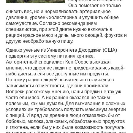
Она помогает не только
снизить вес, но и нормализовать артериальное
давление, уровень холестерина и улучшить общее
самочувствие. Согласно рекомендациям
специалистов, при этой диете нужно включать в
рацион красное мясо и дичь, много овощей, фруктов и
другую необработанную пищу.
Однако ученые из Университета Джорджии (США)
подвергли эту систему питания критике.
Авторитетный специалист Кен Соерс высказал
мнение, что древние люди не придерживались какой-
либо диеты, а ели все доступные им продукты.
Поэтому рацион людей значительно отличался в
зависимости от местности, где они проживали.
Вопреки расхожему мнению, наши предки не так уж
часто ели мясо. А их рацион оказался не таким
полезным, как мы думали. Для выживания в сложных
условиях им требовалось получать максимум энергии
с пищей. И вряд ли древние люди отказались бы от
бобовых, молока, злаковых, обработанных продуктов
и глютена, если бы у них была возможность получать