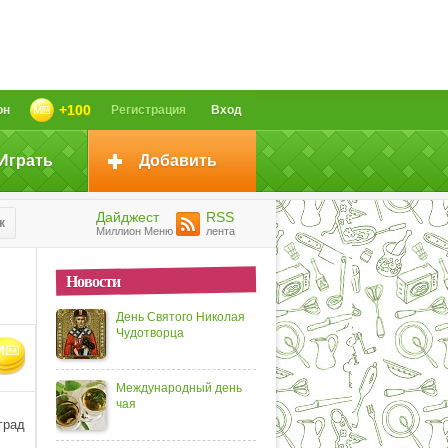
+100
он
Регистрация
Вход
Играть
Добавить
Дайджест
RSS
к
Миллион Меню
лента
Новости
День Святого Николая
Чудотворца
Международный день
чая
град