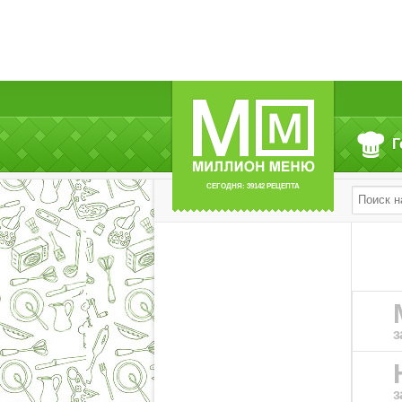
Г
СЕГОДНЯ: 39142 РЕЦЕПТА
з
з