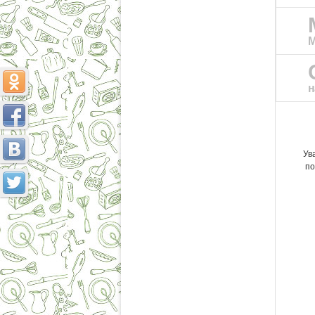
М
н
Ув
по