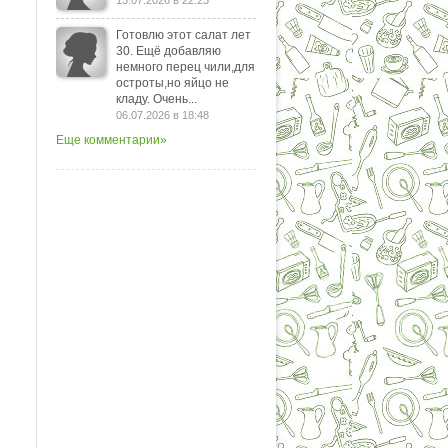
13.07.2026 в 22:23
Готовлю этот салат лет
30. Ещё добавляю
немного перец чили,для
остроты,но яйцо не
кладу. Очень...
06.07.2026 в 18:48
Еще комментарии»