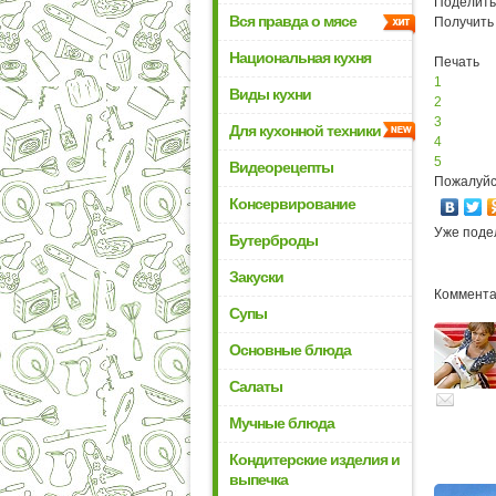
Поделить
Вся правда о мясе
Получить
Национальная кухня
Печать
1
Виды кухни
2
3
Для кухонной техники
4
5
Видеорецепты
Пожалуйс
Консервирование
Уже поде
Бутерброды
Закуски
Комментар
Супы
Основные блюда
Салаты
Мучные блюда
Кондитерские изделия и
выпечка