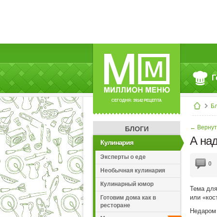
Г
СЕГОДНЯ: 39142 РЕЦЕПТА
Б
← Вернут
БЛОГИ
А над
Кулинария
Эксперты о еде
0
Необычная кулинария
Кулинарный юмор
Тема для
или «кос
Готовим дома как в
ресторане
Недаром 