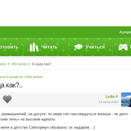
Аукци
отовить
Читать
Учиться
логи
Обо всем
А нада как?..
ься к разделу «Обо всем»
а как?..
Lydia A
13 июля 2012
 размышлений, на досуге: по мере сил наслаждаться жизнью - як дитя -
тьми лечь» на высокие идеалы.
меня в детстве Сейлормун обозвали, ох недаром...:)