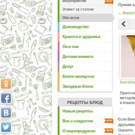
Мероприятия
Лунная к
Этикет за столом
← Вернут
Обо всем
Домоводство
Красота и здоровье
Он и она
Детская комната
Досуг
Блоги экспертов
Коктейл
Звездные блоги
Приготов
методом
РЕЦЕПТЫ БЛЮД
в бокал
...
Новые рецепты
Если Вам 
Все о сладостях
друзьями
Оценить
О морепродуктах