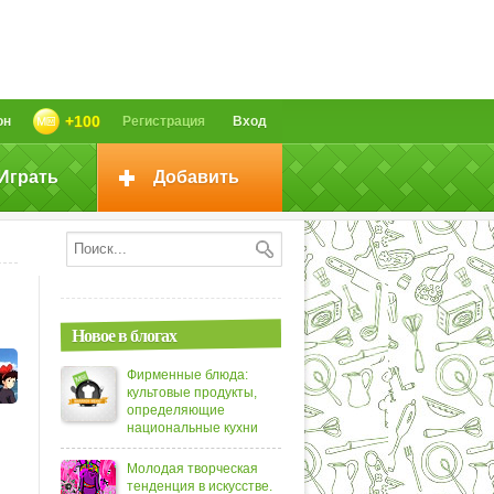
+100
он
Регистрация
Вход
Играть
Добавить
Новое в блогах
Фирменные блюда:
культовые продукты,
определяющие
национальные кухни
Молодая творческая
тенденция в искусстве.