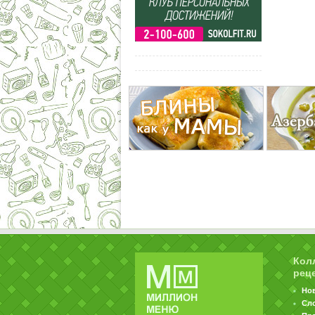
Кол
рец
Но
Сл