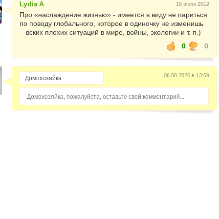
Lydia A
16 июля 2012
Про «наслаждение жизнью» - имеется в виду не париться
по поводу глобального, которое в одиночку не изменишь
- вских плохих ситуаций в мире, войны, экологии и т. п.)
0
0
06.08.2026 в 13:59
Домохозяйка, пожалуйста, оставьте свой комментарий...