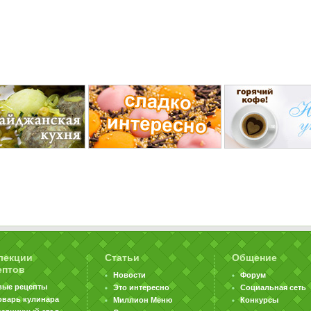
лекции
Статьи
Общение
ептов
Новости
Форум
вые рецепты
Это интересно
Социальная сеть
оварь кулинара
Миллион Меню
Конкурсы