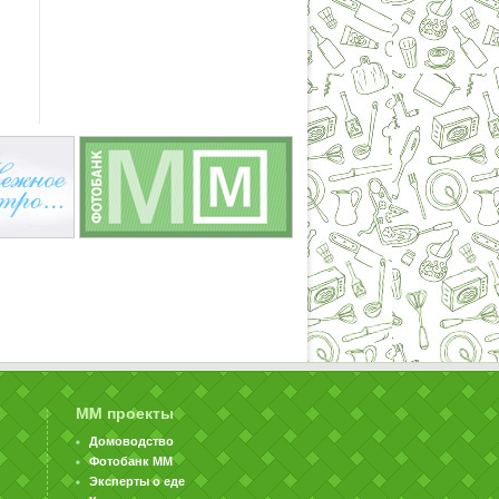
ММ проекты
Домоводство
Фотобанк ММ
Эксперты о еде