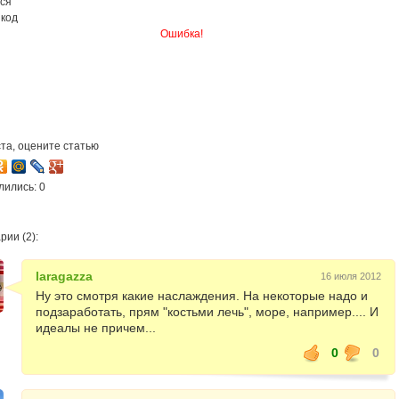
ся
 код
Ошибка!
та, оцените статью
лились: 0
ии (2):
laragazza
16 июля 2012
Ну это смотря какие наслаждения. На некоторые надо и
подзаработать, прям "костьми лечь", море, например.... И
идеалы не причем...
0
0