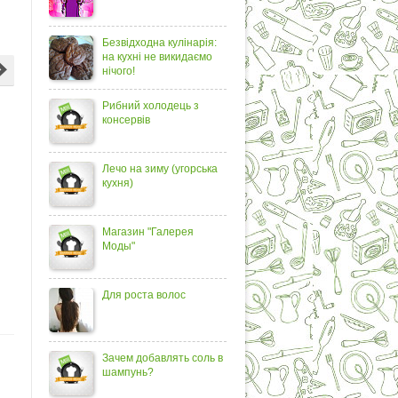
Безвідходна кулінарія:
на кухні не викидаємо
нічого!
Рибний холодець з
консервів
Лечо на зиму (угорська
кухня)
Магазин "Галерея
Моды"
Для роста волос
Зачем добавлять соль в
шампунь?