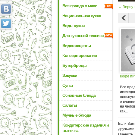
Вся правда о мясе
← Вернут
Национальная кухня
Виды кухни
Для кухонной техники
Видеорецепты
Консервирование
Бутерброды
Закуски
Кофе пи
Супы
Все пре
исследо
Основные блюда
неясную
о влиян
Салаты
на челов
как...
Мучные блюда
Если Вам 
Кондитерские изделия и
друзьями
выпечка
Оценить