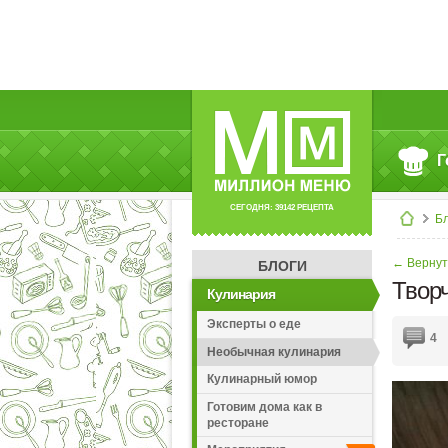
Г
СЕГОДНЯ: 39142 РЕЦЕПТА
Б
← Вернут
БЛОГИ
Творч
Кулинария
Эксперты о еде
4
Необычная кулинария
Кулинарный юмор
Готовим дома как в
ресторане