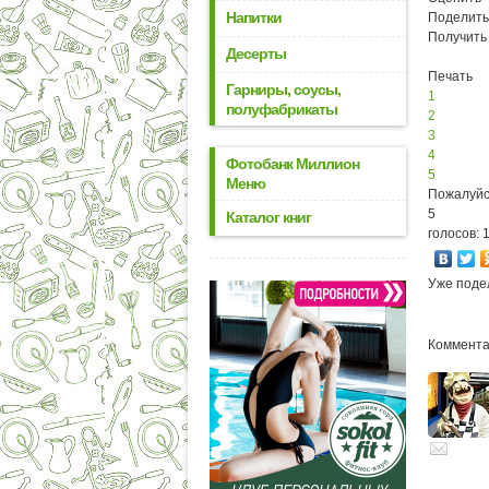
Напитки
Поделить
Получить
Десерты
Печать
Гарниры, соусы,
1
полуфабрикаты
2
3
4
Фотобанк Миллион
5
Меню
Пожалуйс
5
Каталог книг
голосов: 
Уже поде
Комментар