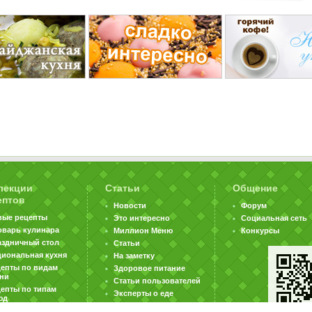
лекции
Статьи
Общение
ептов
Новости
Форум
вые рецепты
Это интересно
Социальная сеть
оварь кулинара
Миллион Меню
Конкурсы
аздничный стол
Статьи
циональная кухня
На заметку
цепты по видам
Здоровое питание
хни
Статьи пользователей
епты по типам
Эксперты о еде
юд