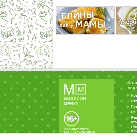
Кол
рец
Но
Сл
Пр
На
Ре
ку
Рец
© МИЛЛИОН МЕНЮ.
бл
ВСЕ ПРАВА ЗАЩИЩЕНЫ.