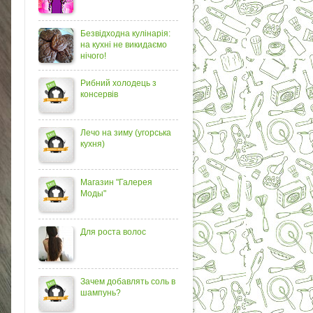
Безвідходна кулінарія:
на кухні не викидаємо
нічого!
Рибний холодець з
консервів
Лечо на зиму (угорська
кухня)
Магазин "Галерея
Моды"
Для роста волос
Зачем добавлять соль в
шампунь?