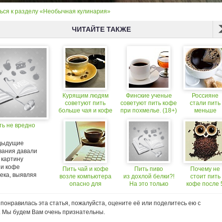
ься к разделу «Необычная кулинария»
ЧИТАЙТЕ ТАКЖЕ
Курящим людям
Финские ученые
Россияне
советуют пить
советуют пить кофе
стали пить
больше чая и кофе
при похмелье. (18+)
меньше
молока и
ть не вредно
больше коф
дыдущие
вания давали
 картину
ии кофе
Пить чай и кофе
Пить пиво
Почему не
ека, выявляя
возле компьютера
из дохлой белки?!
стоит пить
опасно для
На это только
кофе после 
здоровья
шотландцы
часов вечер
способны
понравилась эта статья, пожалуйста, оцените её или поделитесь ею с
. Мы будем Вам очень признательны.