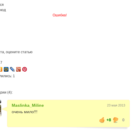
ся
 код
Ошибка!
та, оцените статью
17
лились: 1
ии (4):
Maslinka_Miline
23 мая 2013
очень мило!!!
+8
0