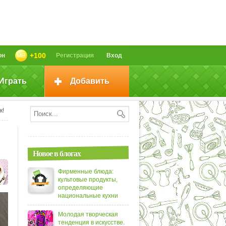
+100
он
Регистрация
Вход
Играть
Добавить
к!
Новое в блогах
Фирменные блюда:
культовые продукты,
определяющие
национальные кухни
Молодая творческая
тенденция в искусстве.