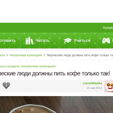
Аукци
отовить
Читать
Учиться
логи
Необычная кулинария
Творческие люди должны пить кофе только та
ься к разделу «Необычная кулинария»
еские люди должны пить кофе только так!
cucurbitaska
2
22 мая 2013