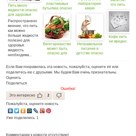
напиток:
пластиковых
лаборатории:
что пить
Пить много
бутылках опасно
какую
для
жидкости опасно
для здоровья
минеральную
здоровья
для здоровья
воду опасно
Распространено
пить
мнение, что пить
как можно
больше жидкости
Кофе пить
полезно для
не вредно
Вегетарианство
Неправильное
здоровья:
может быть
питание в
жидкость
опасно для
детстве опасно
необходима...
здоровья зубов
для здоровья
сердца
Если Вам понравилась эта новость, пожалуйста, оцените её или
поделитесь ею с друзьями. Мы будем Вам очень признательны.
Оценить
Поделиться
Ошибка!
Это интересно
2
Пожалуйста, оцените новость
Уже поделились: 1
Комментарии к новости отсутствуют