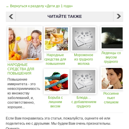
← Вернуться к разделу «Дети до 1 года»
ЧИТАЙТЕ ТАКЖЕ
Леденцы со
Народные
Мороженое
вкусом
средства для
из грудного
грудного
повышения
молока
НАРОДНЫЕ
молока
иммунитета
СРЕДСТВА ДЛЯ
должны
ПОВЫШЕНИЯ
понравиться
ИММУНИТЕТА
детям
Повышение
иммунитета - это
невосприимчивость
ко множеству
Россияне
Борьба с
Блюда…
заболеваний, и,
пьют
лишним
с добавлением
слишком
соответственно,
весом
грудного
мало молока
хорошее...
народные
молока!
средства
Если Вам понравилась эта статья, пожалуйста, оцените её или
поделитесь ею с друзьями. Мы будем Вам очень признательны.
Оценить