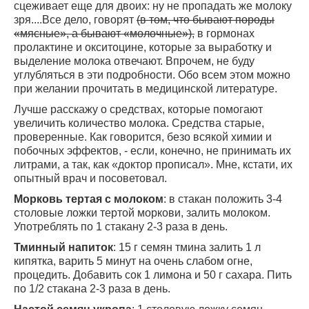
сцеживает еще для двоих: ну не пропадать же молоку
зря....Все дело, говорят
(в том, что бывают породы
«мясные», а бывают «молочные»),
в гормонах
пролактине и окситоцине, которые за выработку и
выделение молока отвечают. Впрочем, не буду
углубляться в эти подробности. Обо всем этом можно
при желании прочитать в медицинской литературе.
Лучше расскажу о средствах, которые помогают
увеличить количество молока. Средства старые,
проверенные. Как говорится, безо всякой химии и
побочных эффектов, - если, конечно, не принимать их
литрами, а так, как «доктор прописал». Мне, кстати, их
опытный врач и посоветовал.
Морковь тертая с молоком
: в стакан положить 3-4
столовые ложки тертой моркови, залить молоком.
Употреблять по 1 стакану 2-3 раза в день.
Тминный напиток
: 15 г семян тмина залить 1 л
кипятка, варить 5 минут на очень слабом огне,
процедить. Добавить сок 1 лимона и 50 г сахара. Пить
по 1/2 стакана 2-3 раза в день.