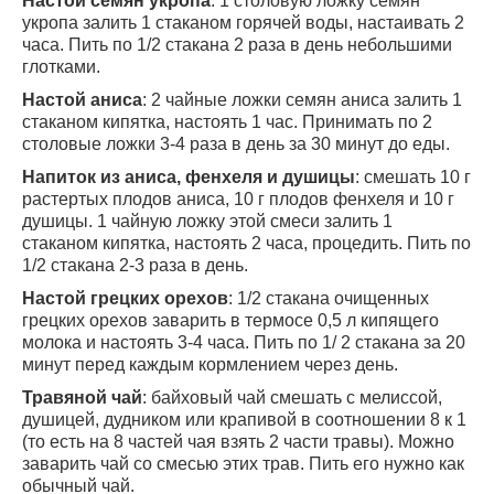
Настой семян укропа
: 1 столовую ложку семян
укропа залить 1 стаканом горячей воды, настаивать 2
часа. Пить по 1/2 стакана 2 раза в день небольшими
глотками.
Настой аниса
: 2 чайные ложки семян аниса залить 1
стаканом кипятка, настоять 1 час. Принимать по 2
столовые ложки 3-4 раза в день за 30 минут до еды.
Напиток из аниса, фенхеля и душицы
: смешать 10 г
растертых плодов аниса, 10 г плодов фенхеля и 10 г
душицы. 1 чайную ложку этой смеси залить 1
стаканом кипятка, настоять 2 часа, процедить. Пить по
1/2 стакана 2-3 раза в день.
Настой грецких орехов
: 1/2 стакана очищенных
грецких орехов заварить в термосе 0,5 л кипящего
молока и настоять 3-4 часа. Пить по 1/ 2 стакана за 20
минут перед каждым кормлением через день.
Травяной чай
: байховый чай смешать с мелиссой,
душицей, дудником или крапивой в соотношении 8 к 1
(то есть на 8 частей чая взять 2 части травы). Можно
заварить чай со смесью этих трав. Пить его нужно как
обычный чай.