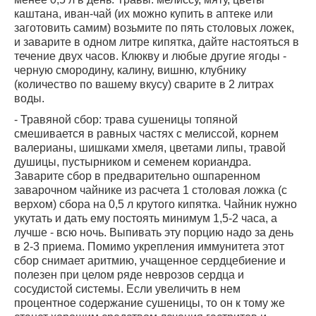
каштана, иван-чай (их можно купить в аптеке или
заготовить самим) возьмите по пять столовых ложек,
и заварите в одном литре кипятка, дайте настояться в
течение двух часов. Клюкву и любые другие ягоды -
черную смородину, калину, вишню, клубнику
(количество по вашему вкусу) сварите в 2 литрах
воды.
- Травяной сбор: трава сушеницы топяной
смешивается в равных частях с мелиссой, корнем
валерианы, шишками хмеля, цветами липы, травой
душицы, пустырником и семенем кориандра.
Заварите сбор в предварительно ошпаренном
заварочном чайнике из расчета 1 столовая ложка (с
верхом) сбора на 0,5 л крутого кипятка. Чайник нужно
укутать и дать ему постоять минимум 1,5-2 часа, а
лучше - всю ночь. Выпивать эту порцию надо за день
в 2-3 приема. Помимо укрепления иммунитета этот
сбор снимает аритмию, учащенное сердцебиение и
полезен при целом ряде неврозов сердца и
сосудистой системы. Если увеличить в нем
процентное содержание сушеницы, то он к тому же