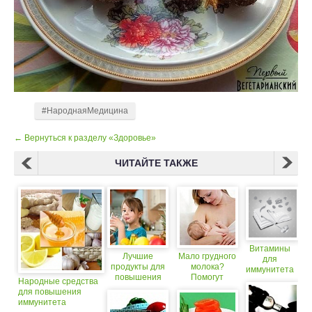
#НароднаяМедицина
← Вернуться к разделу «Здоровье»
ЧИТАЙТЕ ТАКЖЕ
Витамины
Лучшие
Мало грудного
для
продукты для
молока?
иммунитета
повышения
Помогут
Народные средства
иммунитета у
народные
для повышения
детей
средства
иммунитета