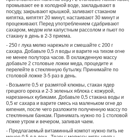
промывают ее в холодной воде, закладывают в
посуду, закрывают крышкой, заливают стаканом
кипятка, кипятят 20 минут, настаивают 30 минут и
процеживают. Перед употреблением сдабривают
сахаром, медом или капустным рассолом и пьют по
стакану в день в 2-3 приема.
- 250 г лука мелко нарежьте и смешайте с 200 г
сахара. Добавьте 0,5 л воды и варите на тихом огне
не менее полутора часов. В охлажденную массу
добавьте 2 столовые ложки меда, процедите и
перелейте в стеклянную бутылку. Принимайте по
столовой ложке 3-5 раз в день.
- Возьмите 0,5 кг размятой клюквы, стакан ядер
грецкого ореха и 2-3 зеленых яблока с кожурой,
нарезанных кубиками. Добавьте 0,5 стакана воды и
0,5 кг сахара и варите смесь на маленьком огне до
кипения, после чего разложите полученную массу по
стеклянным банкам. Принимать нужно по 1 столовой
ложке утром и вечером, запивая чаем.
- Предлагаемый витаминный компот нужно пить не
менее 0,5 л в день. Травы: мелиссу, мяту, цветы