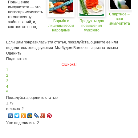
Повышение
иммунитета — это
невосприимчивость
Спиртное –
ко множеству
враг
Борьба с
Продукты для
заболеваний, и,
иммунитета
лишним весом
повышения
соответственно,...
(18+)
народные
мужского
средства
либидо
Если Вам понравилась эта статья, пожалуйста, оцените её или
поделитесь ею с друзьями. Мы будем Вам очень признательны.
Оценить
Поделиться
Ошибка!
1
2
3
4
5
Пожалуйста, оцените статью
1.79
голосов: 2
Уже поделились: 2