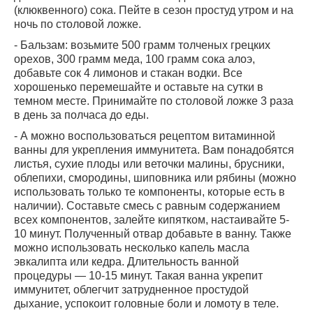
(клюквенного) сока. Пейте в сезон простуд утром и на
ночь по столовой ложке.
- Бальзам: возьмите 500 грамм толченых грецких
орехов, 300 грамм меда, 100 грамм сока алоэ,
добавьте сок 4 лимонов и стакан водки. Все
хорошенько перемешайте и оставьте на сутки в
темном месте. Принимайте по столовой ложке 3 раза
в день за полчаса до еды.
- А можно воспользоваться рецептом витаминной
ванны для укрепления иммунитета. Вам понадобятся
листья, сухие плоды или веточки малины, брусники,
облепихи, смородины, шиповника или рябины (можно
использовать только те компоненты, которые есть в
наличии). Составьте смесь с равным содержанием
всех компонентов, залейте кипятком, настаивайте 5-
10 минут. Полученный отвар добавьте в ванну. Также
можно использовать несколько капель масла
эвкалипта или кедра. Длительность ванной
процедуры — 10-15 минут. Такая ванна укрепит
иммунитет, облегчит затрудненное простудой
дыхание, успокоит головные боли и ломоту в теле.