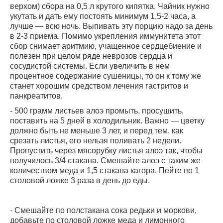
верхом) сбора на 0,5 л крутого кипятка. Чайник нужно
укутать и дать ему постоять минимум 1,5-2 часа, а
лучше — всю ночь. Выпивать эту порцию надо за день
в 2-3 приема. Помимо укрепления иммунитета этот
сбор снимает аритмию, учащенное сердцебиение и
полезен при целом ряде неврозов сердца и
сосудистой системы. Если увеличить в нем
процентное содержание сушеницы, то он к тому же
станет хорошим средством лечения гастритов и
панкреатитов.
- 500 грамм листьев алоэ промыть, просушить,
поставить на 5 дней в холодильник. Важно — цветку
должно быть не меньше 3 лет, и перед тем, как
срезать листья, его нельзя поливать 2 недели.
Пропустить через мясорубку листья алоэ так, чтобы
получилось 3/4 стакана. Смешайте алоэ с таким же
количеством меда и 1,5 стакана кагора. Пейте по 1
столовой ложке 3 раза в день до еды.
- Смешайте по полстакана сока редьки и моркови,
добавьте по столовой ложке меда и лимонного