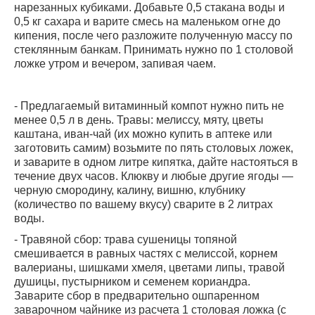
нарезанных кубиками. Добавьте 0,5 стакана воды и
0,5 кг сахара и варите смесь на маленьком огне до
кипения, после чего разложите полученную массу по
стеклянным банкам. Принимать нужно по 1 столовой
ложке утром и вечером, запивая чаем.
- Предлагаемый витаминный компот нужно пить не
менее 0,5 л в день. Травы: мелиссу, мяту, цветы
каштана, иван-чай (их можно купить в аптеке или
заготовить самим) возьмите по пять столовых ложек,
и заварите в одном литре кипятка, дайте настояться в
течение двух часов. Клюкву и любые другие ягоды —
черную смородину, калину, вишню, клубнику
(количество по вашему вкусу) сварите в 2 литрах
воды.
- Травяной сбор: трава сушеницы топяной
смешивается в равных частях с мелиссой, корнем
валерианы, шишками хмеля, цветами липы, травой
душицы, пустырником и семенем кориандра.
Заварите сбор в предварительно ошпаренном
заварочном чайнике из расчета 1 столовая ложка (с