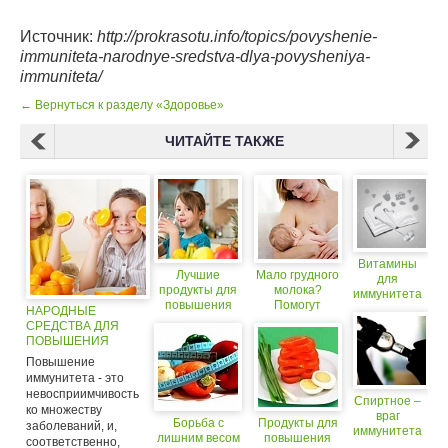
Источник:
http://prokrasotu.info/topics/povyshenie-
immuniteta-narodnye-sredstva-dlya-povysheniya-
immuniteta/
← Вернуться к разделу «Здоровье»
ЧИТАЙТЕ ТАКЖЕ
Витамины
Лучшие
Мало грудного
для
продукты для
молока?
иммунитета
повышения
Помогут
НАРОДНЫЕ
иммунитета у
народные
СРЕДСТВА ДЛЯ
детей
средства
ПОВЫШЕНИЯ
ИММУНИТЕТА
Повышение
иммунитета - это
невосприимчивость
Спиртное –
ко множеству
враг
Борьба с
Продукты для
заболеваний, и,
иммунитета
лишним весом
повышения
соответственно,
(18+)