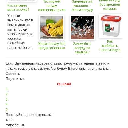
Моем посуду
Тестируем
Здоровье на
без вредной
Кто сегодня
посуду:
миллион –
«химии»
моет посуду?
сковороды-гриль
Моем посуду
Учёные
выяснили, кто в
семье должен
мыть посуду,
чтобы брак был
крепким.
Как
Семейные
Моем посуду без
Зачем бить
выбирать
пары, которые...
вреда здоровью
посуду на
пластиковую
свадьбе?
посуду и
контейнеры?
Если Вам понравилась эта статья, пожалуйста, оцените её или
поделитесь ею с друзьями. Мы будем Вам очень признательны.
Оценить
Поделиться
Ошибка!
1
2
3
4
5
Пожалуйста, оцените статью
4.32
голосов: 10