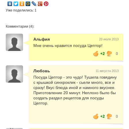
Уже поделились: 1
Комментарии (4):
Альфия
20 июля 2013
Мне очень нравится посуда Цептор!
+2
0
Любовь
11 августа 2013
Посуда Цептор - это чудо! Тушила говядину
с крышкой синхроклик - сьели много, все и
сразу! Вкус блюда иной и намного вкуснее.
Приготовление 20 минут. Неплохо было бы
создать раздел рецептов для посуды
Цептор.
+2
0