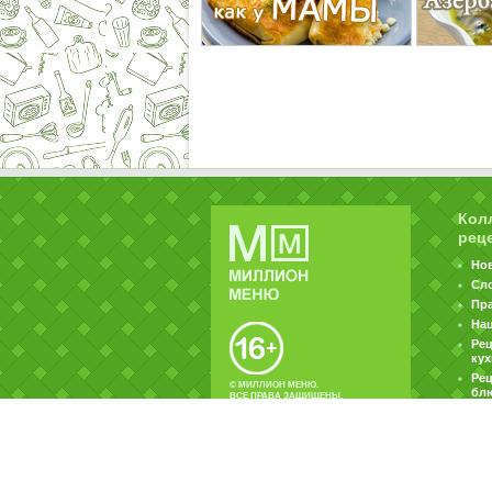
Кол
рец
Но
Сл
Пр
На
Ре
ку
Рец
© МИЛЛИОН МЕНЮ.
бл
ВСЕ ПРАВА ЗАЩИЩЕНЫ.
|
|
Контакты
Пользовательское соглашение
Об