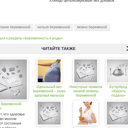
Хлебцы цельнозерновые без добавок.
тание беременной
нельзя беременной
можно беременой
ься к разделу «Беременность и роды»
ЧИТАЙТЕ ТАКЖЕ
Идеальный вес
Некоторые правила
Бутерброд
беременной – залог
личной гигиены
«Кушать
здоровья малыша
беременной
подано»
 беременной
ы
т, что здоровье
 во многом
от состояния