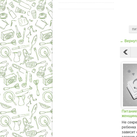
пи
← Вернут
Питание
женщин
Не секре
ребенка
зависит 