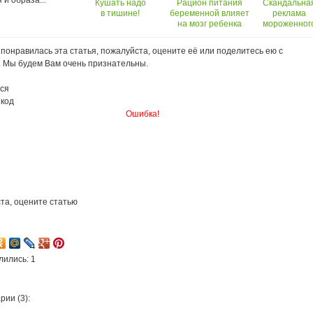
 и образа...
Кушать надо
Рацион питания
Скандальна
в тишине!
беременной влияет
реклама
на мозг ребенка
мороженног
с беременно
монахиней!
понравилась эта статья, пожалуйста, оцените её или поделитесь ею с
. Мы будем Вам очень признательны.
ся
 код
Ошибка!
та, оцените статью
7
лились: 1
ии (3):