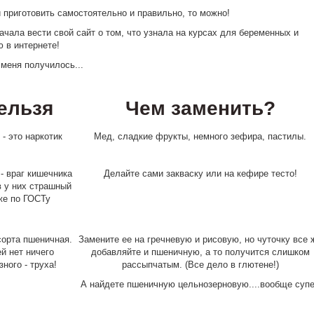
и приготовить самостоятельно и правильно, то можно!
ачала вести свой сайт о том, что узнала на курсах для беременных и
 в интернете!
у меня получилось...
ельзя
Чем заменить?
 - это наркотик
Мед, сладкие фрукты, немного зефира, пастилы.
- враг кишечника
Делайте сами закваску или на кефире тесто!
в у них страшный
же по ГОСТу
сорта пшеничная.
Замените ее на гречневую и рисовую, но чуточку все 
й нет ничего
добавляйте и пшеничную, а то получится слишком
зного - труха!
рассыпчатым. (Все дело в глютене!)
А найдете пшеничную цельнозерновую....вообще суп