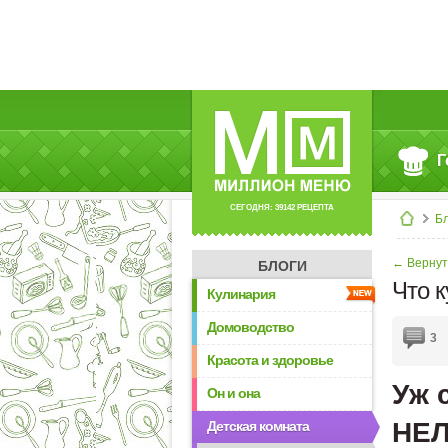
Г
СЕГОДНЯ: 39142 РЕЦЕПТА
Б
← Вернут
БЛОГИ
Что 
Кулинария
Домоводство
3
Красота и здоровье
Уж 
Он и она
НЕЛ
Детская комната