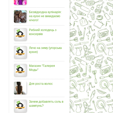
Безвідходна кулінарія:
на кухні не викидаємо
нічого!
Рибний холодець з
консервів
Лечо на зиму (угорська
кухня)
Магазин "Галерея
Моды"
Для роста волос
Зачем добавлять соль в
шампунь?