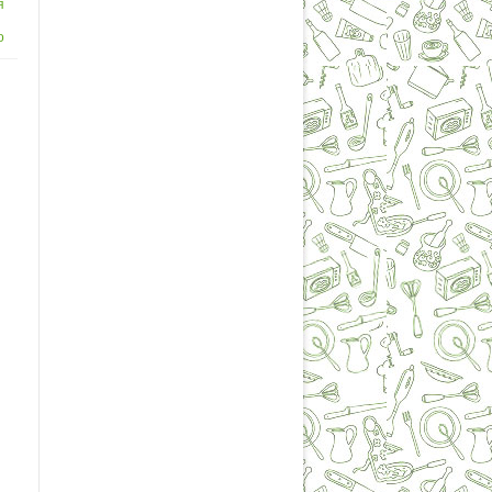
я
о
й