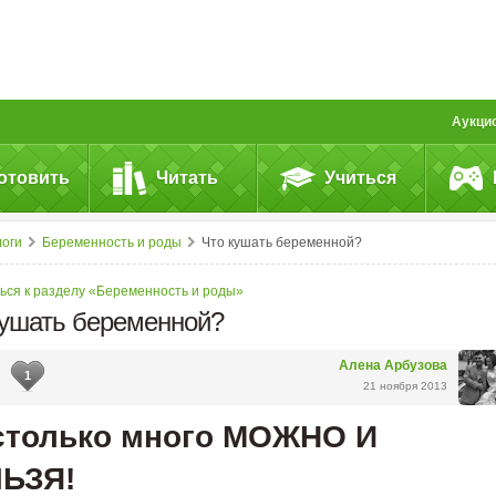
Аукци
отовить
Читать
Учиться
логи
Беременность и роды
Что кушать беременной?
ься к разделу «Беременность и роды»
кушать беременной?
Алена Арбузова
1
21 ноября 2013
столько много МОЖНО И
ЬЗЯ!