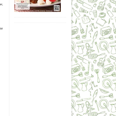
ы,
ли