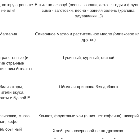
, которую раньше
Ешьте по сезону! (осень - овощи, лето - ягоды и фрукт
не ели!
зима - заготовки, весна - ранняя зелень (крапива,
одуванчики...))
Маргарин
Сливочное масло и растительное масло (оливковое и
другое)
трансгенные (и
Гусинный, куриный, свиной
гие странные
ки к ним бывают)
билизаторы,
Обычная приправа без добавок
ители вкуса,
анты с буквой Е.
газировки, много
Компот, фруктовые чаи (в них нет кофеина), цикорий
чая, кофе
еб обычный
Хлеб цельнозерновой не на дрожжах.