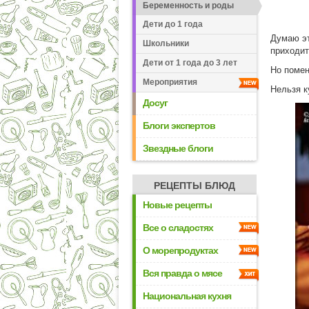
Беременность и роды
Дети до 1 года
Думаю эт
Школьники
приходит
Дети от 1 года до 3 лет
Но помен
Мероприятия
Нельзя к
Досуг
Блоги экспертов
Звездные блоги
РЕЦЕПТЫ БЛЮД
Новые рецепты
Все о сладостях
О морепродуктах
Вся правда о мясе
Национальная кухня