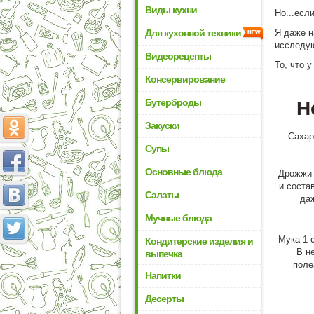
Виды кухни
Но...есл
Для кухонной техники
Я даже н
исследую
Видеорецепты
То, что 
Консервирование
Бутерброды
Н
Закуски
Сахар
Супы
Основные блюда
Дрожжи 
и соста
Салаты
да
Мучные блюда
Мука 1 
Кондитерские изделия и
В не
выпечка
поле
Напитки
Десерты