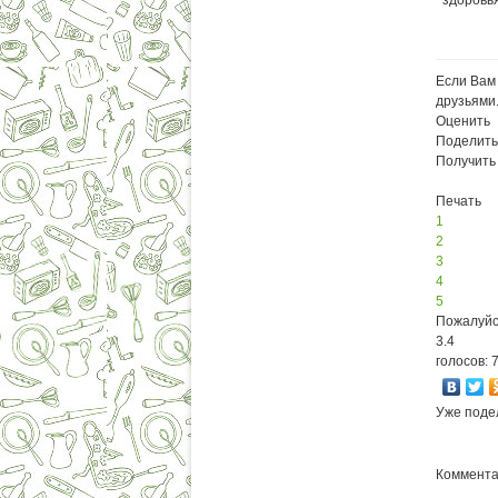
здоровья
Если Вам 
друзьями
Оценить
Поделить
Получить
Печать
1
2
3
4
5
Пожалуйс
3.4
голосов: 
Уже поде
Комментар