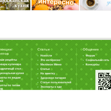
лекции
Статьи
Общение
ептов
Новости
Форум
вые рецепты
Это интересно
Социальная сеть
оварь кулинара
Миллион Меню
Конкурсы
аздничный стол
Статьи
циональная кухня
На заметку
цепты по видам
Здоровое питание
хни
Статьи пользователей
епты по типам
Эксперты о еде
юд
|
|
|
ратная связь
Карта сайта
Реклама на сайте
Вакансии