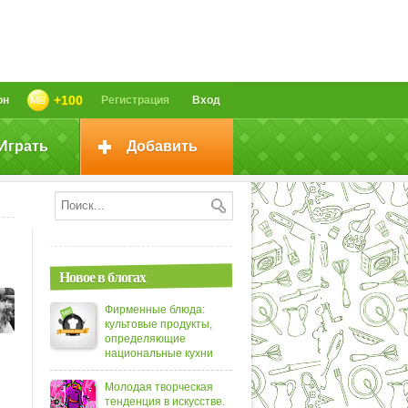
+100
он
Регистрация
Вход
Играть
Добавить
Новое в блогах
Фирменные блюда:
культовые продукты,
определяющие
национальные кухни
Молодая творческая
тенденция в искусстве.