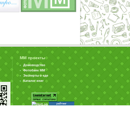
ММ проекты
Домоводство
Фотобанк ММ
Эксперты о еде
Каталог книг
© ООО «Издательство «Миллион Меню» 2002