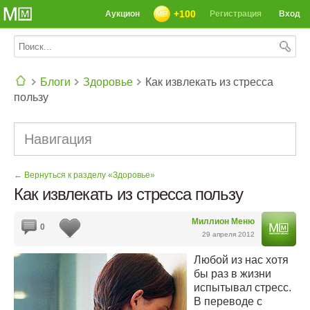
+100
Аукцион
Регистрация
Вход
Блоги
Здоровье
Как извлекать из стресса
пользу
СЕГОДНЯ: 39142 РЕЦЕПТА
Навигация
← Вернуться к разделу «Здоровье»
Как извлекать из стресса пользу
Миллион Меню
0
29 апреля 2012
Любой из нас хотя
бы раз в жизни
испытывал стресс.
В переводе с