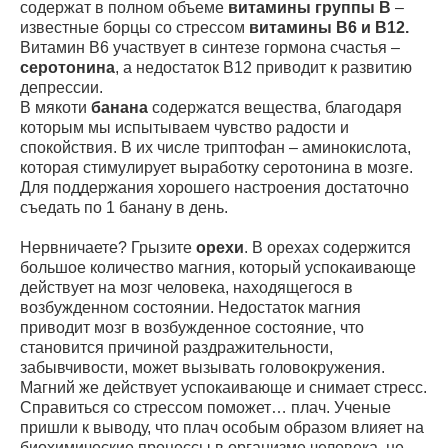
содержат в полном объеме
витамины группы В
–
известные борцы со стрессом
витамины В6 и В12.
Витамин В6 участвует в синтезе гормона счастья –
серотонина
, а недостаток В12 приводит к развитию
депрессии.
В мякоти
банана
содержатся вещества, благодаря
которым мы испытываем чувство радости и
спокойствия. В их числе триптофан – аминокислота,
которая стимулирует выработку серотонина в мозге.
Для поддержания хорошего настроения достаточно
съедать по 1 банану в день.
Нервничаете? Грызите
орехи
. В орехах содержится
большое количество магния, который успокаивающе
действует на мозг человека, находящегося в
возбужденном состоянии. Недостаток магния
приводит мозг в возбужденное состояние, что
становится причиной раздражительности,
забывчивости, может вызывать головокружения.
Магний же действует успокаивающе и снимает стресс.
Справиться со стрессом поможет… плач. Ученые
пришли к выводу, что плач особым образом влияет на
биохимические процессы в организме человека, не