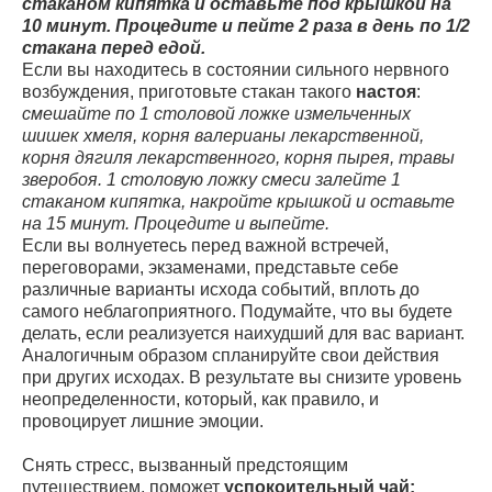
стаканом кипятка и оставьте под крышкой на
10 минут. Процедите и пейте 2 раза в день по 1/2
стакана перед едой.
Если вы находитесь в состоянии сильного нервного
возбуждения, приготовьте стакан такого
настоя
:
смешайте по 1 столовой ложке измельченных
шишек хмеля, корня валерианы лекарственной,
корня дягиля лекарственного, корня пырея, травы
зверобоя. 1 столовую ложку смеси залейте 1
стаканом кипятка, накройте крышкой и оставьте
на 15 минут. Процедите и выпейте.
Если вы волнуетесь перед важной встречей,
переговорами, экзаменами, представьте себе
различные варианты исхода событий, вплоть до
самого неблагоприятного. Подумайте, что вы будете
делать, если реализуется наихудший для вас вариант.
Аналогичным образом спланируйте свои действия
при других исходах. В результате вы снизите уровень
неопределенности, который, как правило, и
провоцирует лишние эмоции.
Снять стресс, вызванный предстоящим
путешествием, поможет
успокоительный чай: