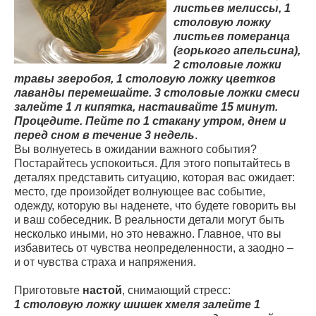
листьев мелиссы, 1
столовую ложку
листьев померанца
(горького апельсина),
2 столовые ложки
травы зверобоя, 1 столовую ложку цветков
лаванды перемешайте. 3 столовые ложки смеси
залейте 1 л кипятка, настаивайте 15 минут.
Процедите. Пейте по 1 стакану утром, днем и
перед сном в течение 3 недель
.
Вы волнуетесь в ожидании важного события?
Постарайтесь успокоиться. Для этого попытайтесь в
деталях представить ситуацию, которая вас ожидает:
место, где произойдет волнующее вас событие,
одежду, которую вы наденете, что будете говорить вы
и ваш собеседник. В реальности детали могут быть
несколько иными, но это неважно. Главное, что вы
избавитесь от чувства неопределенности, а заодно –
и от чувства страха и напряжения.
Приготовьте
настой
, снимающий стресс:
1 столовую ложку шишек хмеля залейте 1