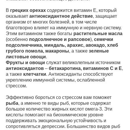
В
грецких орехах
содержится витамин Е, который
оказывает
антиоксидантное действие
, защищает
организм от многих болезней, в том числе
благотворно влияет на иммунную и нервную систему.
Этим витамином также богаты
растительные масла
(особенно
подсолнечное и рапсовое
),
семечки
подсолнечника, миндаль, арахис, авокадо, хлеб
грубого помола, макароны
, а также
зеленые
листовые овощи
.
Фрукты и овощи
служат великолепным источником
антиоксидантов
–
бетакаротина, витаминов С и Е
,
а также
клетчатки
. Антиоксиданты способствуют
укреплению иммунной системы, ослабленной
стрессом.
Эффективно бороться со стрессом вам поможет
рыба
, а именно те виды рыб, которые содержат
большое количество жирных кислот омега-3. Эти
кислоты помогают на биохимическом уровне
поддерживать эмоциональную устойчивость и
сопротивляться депрессии. Большинство видов рыб