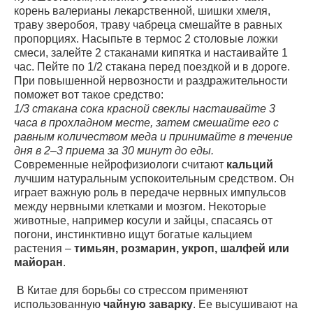
корень валерианы лекарственной, шишки хмеля,
траву зверобоя, траву чабреца смешайте в равных
пропорциях. Насыпьте в термос 2 столовые ложки
смеси, залейте 2 стаканами кипятка и настаивайте 1
час. Пейте по 1/2 стакана перед поездкой и в дороге.
При повышенной нервозности и раздражительности
поможет вот такое средство:
1/3 стакана сока красной свеклы настаивайте 3
часа в прохладном месте, затем смешайте его с
равным количеством меда и принимайте в течение
дня в 2–3 приема за 30 минут до еды.
Современные нейрофизиологи считают
кальций
лучшим натуральным успокоительным средством. Он
играет важную роль в передаче нервных импульсов
между нервными клетками и мозгом. Некоторые
животные, например косули и зайцы, спасаясь от
погони, инстинктивно ищут богатые кальцием
растения –
тимьян, розмарин, укроп, шалфей или
майоран
.
В Китае для борьбы со стрессом применяют
использованную
чайную заварку
. Ее высушивают на