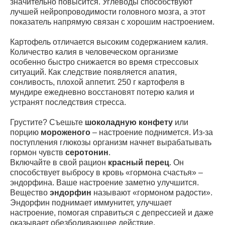
значительно повысится. Углеводы способствуют
лучшей нейропроводимости головного мозга, а этот
показатель напрямую связан с хорошим настроением.
Картофель отличается высоким содержанием калия.
Количество калия в человеческом организме
особенно быстро снижается во время стрессовых
ситуаций. Как следствие появляется апатия,
сонливость, плохой аппетит. 250 г картофеля в
мундире ежедневно восстановят потерю калия и
устранят последствия стресса.
Грустите? Съешьте
шоколадную конфету
или
порцию
мороженого
– настроение поднимется. Из-за
поступления глюкозы организм начнет вырабатывать
гормон чувств
серотонин
.
Включайте в свой рацион
красный перец
. Он
способствует выбросу в кровь «гормона счастья» –
эндорфина. Ваше настроение заметно улучшится.
Вещество
эндорфин
называют «гормоном радости».
Эндорфин поднимает иммунитет, улучшает
настроение, помогая справиться с депрессией и даже
оказывает обезболивающее действие.