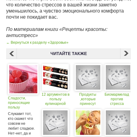
что количество стрессов в вашей жизни заметно
уменьшилось, а чувство эмоционального комфорта
почти не покидает вас.
По материалам книги «Рецепты красоты:
антистресс»
← Вернуться к разделу «Здоровье»
ЧИТАЙТЕ ТАКЖЕ
12 аргументов в
Продукты
Биомармелад
Сладости,
пользу
,которые
против
приносящие
кулинарной
принесут
стресса
пользу
бумаги
пользу вашим
зубам
Слукавит тот,
кто скажет что
совсем не
любит сладкое.
Нет-нет, да и