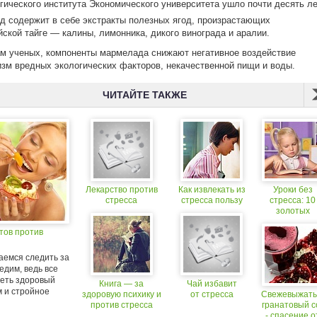
гического института Экономического университета ушло почти десять ле
 содержит в себе экстракты полезных ягод, произрастающих
йской тайге — калины, лимонника, дикого винограда и аралии.
м ученых, компоненты мармелада снижают негативное воздействие
изм вредных экологических факторов, некачественной пищи и воды.
ЧИТАЙТЕ ТАКЖЕ
Лекарство против
Как извлекать из
Уроки без
стресса
стресса пользу
стресса: 10
золотых
правил
тов против
аемся следить за
 едим, ведь все
меть здоровый
Книга — за
Чай избавит
м и стройное
здоровую психику и
от стресса
Свежевыжат
против стресса
гранатовый с
- спасение о