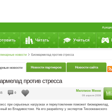
Аукци
отовить
Читать
Учиться
улинарные новости
Биомармелад против стресса
Новости партнеров
Новости сайта
арные новости
армелад против стресса
Миллион Меню
55
0
09 апреля 2008
ресс при серьезных нагрузках и переутомлении поможет биомармелад,
нный во Владивостоке. На его разработку у экспертов Тихоокеанского