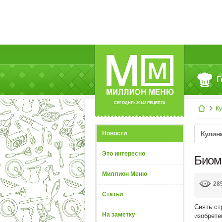
Г
СЕГОДНЯ: 39142 РЕЦЕПТА
К
Новости
Кулин
Это интересно
Биом
Миллион Меню
28
Статьи
Снять ст
На заметку
изобрете