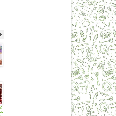
т.
ый
ок
т