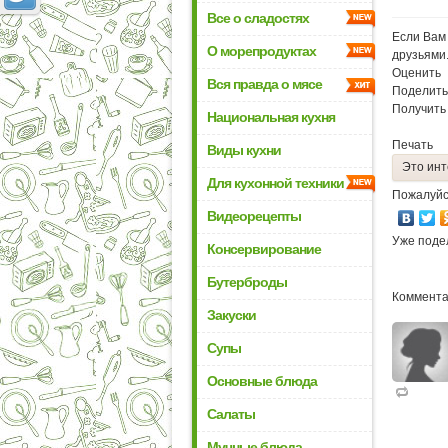
Все о сладостях
Если Вам 
О морепродуктах
друзьями
Оценить
Вся правда о мясе
Поделить
Получить
Национальная кухня
Печать
Виды кухни
Это инт
Для кухонной техники
Пожалуйс
Видеорецепты
Уже поде
Консервирование
Бутерброды
Коммента
Закуски
Супы
Основные блюда
Салаты
Мучные блюда