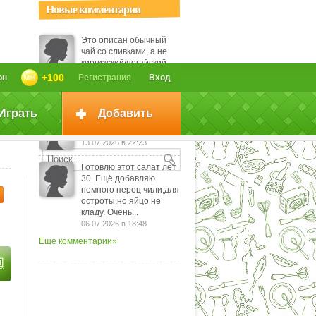
Новые комментарии
Это описан обычный
чай со сливками, а не
киргизский/ногайский.
Киргизский - это
+100
он
Регистрация
Вход
вариант калмыцкого,...
29.07.2026 в 12:38
Играть
Добавить
До готовности - это
сколько?
13.07.2026 в 22:23
Готовлю этот салат лет
30. Ещё добавляю
немного перец чили,для
остроты,но яйцо не
кладу. Очень...
06.07.2026 в 18:48
Еще комментарии»