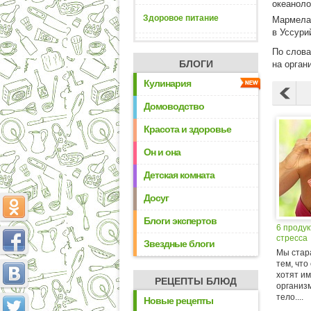
океаноло
Здоровое питание
Мармелад
в Уссури
По слова
БЛОГИ
на орган
Кулинария
Домоводство
Красота и здоровье
Он и она
Детская комната
Досуг
Блоги экспертов
6 продук
стресса
Звездные блоги
Мы стар
тем, что
хотят и
РЕЦЕПТЫ БЛЮД
организ
тело....
Новые рецепты