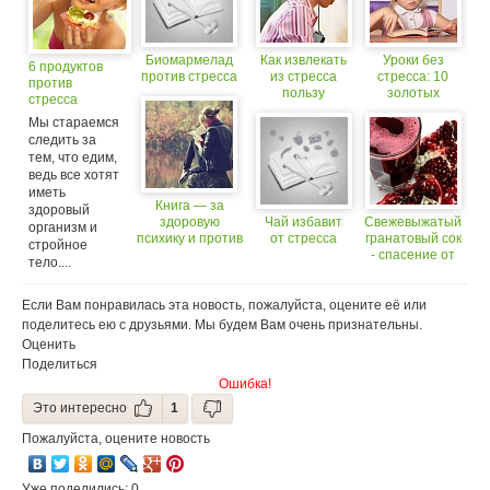
Биомармелад
Как извлекать
Уроки без
6 продуктов
против стресса
из стресса
стресса: 10
против
пользу
золотых
стресса
правил
Мы стараемся
следить за
тем, что едим,
ведь все хотят
иметь
Книга — за
здоровый
здоровую
Чай избавит
Свежевыжатый
организм и
психику и против
от стресса
гранатовый сок
стройное
стресса
- спасение от
тело....
стресса
Если Вам понравилась эта новость, пожалуйста, оцените её или
поделитесь ею с друзьями. Мы будем Вам очень признательны.
Оценить
Поделиться
Ошибка!
Это интересно
1
Пожалуйста, оцените новость
Уже поделились: 0