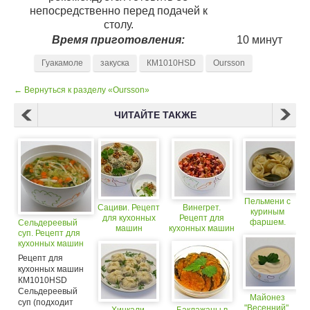
непосредственно перед подачей к
столу.
Время приготовления:
10 минут
Гуакамоле
закуска
КМ1010НSD
Oursson
← Вернуться к разделу «Oursson»
ЧИТАЙТЕ ТАКЖЕ
Пельмени с
Сациви. Рецепт
Винегрет.
куриным
для кухонных
Рецепт для
фаршем.
Сельдереевый
машин
кухонных машин
Рецепт для
суп. Рецепт для
КМ1010НSD
Oursson
кухонных
кухонных машин
КМ1010НSD
машин
КМ1010НSD
Рецепт для
КМ1010НSD
кухонных машин
КМ1010НSD
Сельдереевый
Майонез
суп (подходит
"Весенний".