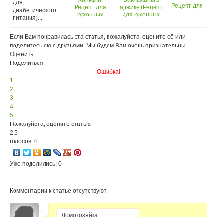
Хинкали.
Баклажаны в
для
Рецепт для
Рецепт для
аджике (Рецепт
диабетического
кухонных
кухонных
для кухонных
питания)...
машин
машин
машин
Oursson
КМ1010НSD
КМ1010НSD)
КМ1010НSD
Если Вам понравилась эта статья, пожалуйста, оцените её или
поделитесь ею с друзьями. Мы будем Вам очень признательны.
Оценить
Поделиться
Ошибка!
1
2
3
4
5
Пожалуйста, оцените статью
2.5
голосов: 4
Уже поделились: 0
Комментарии к статье отсутствуют