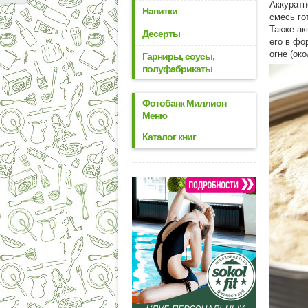
Аккуратн
Напитки
смесь го
Также ак
Десерты
его в фо
огне (ок
Гарниры, соусы,
полуфабрикаты
Фотобанк Миллион
Меню
Каталог книг