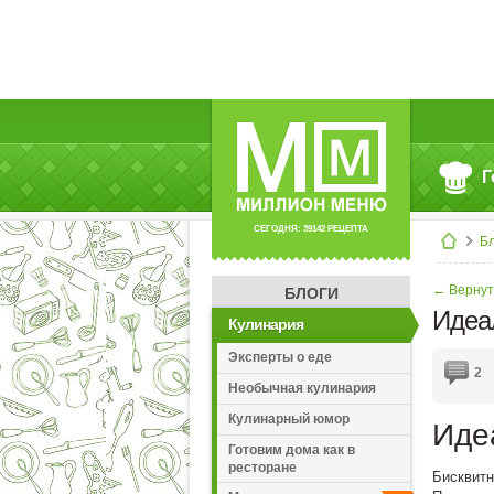
Г
СЕГОДНЯ: 39142 РЕЦЕПТА
Б
← Вернут
БЛОГИ
Идеа
Кулинария
Эксперты о еде
2
Необычная кулинария
Кулинарный юмор
Иде
Готовим дома как в
ресторане
Бисквитн