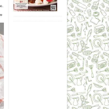
ю.
ем