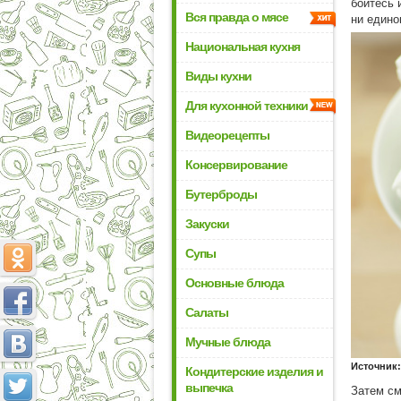
бойтесь 
Вся правда о мясе
ни едино
Национальная кухня
Виды кухни
Для кухонной техники
Видеорецепты
Консервирование
Бутерброды
Закуски
Супы
Основные блюда
Салаты
Мучные блюда
Источник:
Кондитерские изделия и
выпечка
Затем см