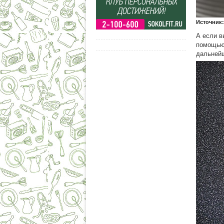
Источник:
А если в
помощью 
дальнейш