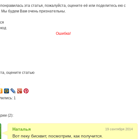
понравилась эта статья, пожалуйста, оцените её или поделитесь ею с
. Мы будем Вам очень признательны.
ся
 код
Ошибка!
та, оцените статью
4
лились: 1
ии (2):
Наталья
19 сентября 2014
Вот пеку бисквит, посмотрим, как получится.