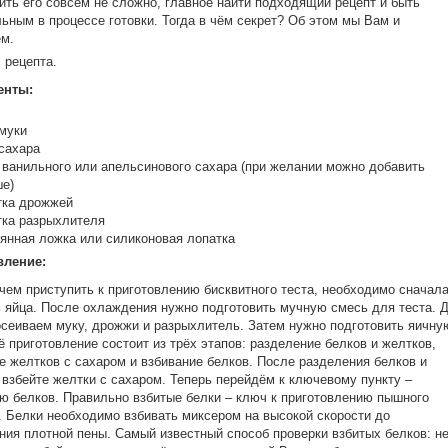
ить его совсем не сложно, главное найти подходящий рецепт и быть
ьным в процессе готовки. Тогда в чём секрет? Об этом мы Вам и
м.
 рецепта.
енты:
 муки
 сахара
. ванильного или апельсинового сахара (при желании можно добавить
е)
тка дрожжей
ка разрыхлителя
янная ложка или силиконовая лопатка
вление:
чем приступить к приготовлению бисквитного теста, необходимо сначал
 яйца. После охлаждения нужно подготовить мучную смесь для теста. 
осеиваем муку, дрожжи и разрыхлитель. Затем нужно подготовить яичну
ё приготовление состоит из трёх этапов: разделение белков и желтков,
е желтков с сахаром и взбивание белков. После разделения белков и
 взбейте желтки с сахаром. Теперь перейдём к ключевому пункту –
ю белков. Правильно взбитые белки – ключ к приготовлению пышного
. Белки необходимо взбивать миксером на высокой скорости до
ния плотной пены. Самый известный способ проверки взбитых белков: н