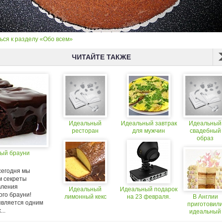
ься к разделу «Обо всем»
ЧИТАЙТЕ ТАКЖЕ
Идеальный
Идеальный завтрак
Идеальный
ресторан
для мужчин
свадебный
образ
ый брауни
сегодня мы
м секреты
вления
Идеальный
Идеальный подарок
ого брауни!
лимонный кекс
на 23 февраля.
В Англии
является одним
приготовил
..
идеальный
торт