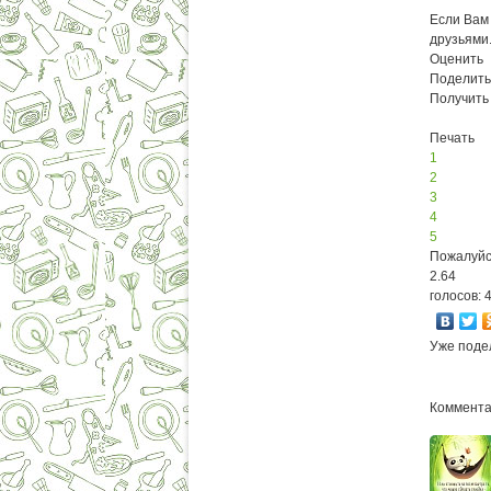
Если Вам 
друзьями
Оценить
Поделить
Получить
Печать
1
2
3
4
5
Пожалуйс
2.64
голосов: 
Уже поде
Комментар