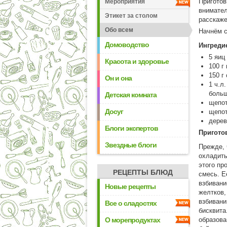
Приготов
Мероприятия
внимател
Этикет за столом
расскаже
Обо всем
Начнём с
Домоводство
Ингреди
5 яиц
Красота и здоровье
100 г
150 г
Он и она
1 ч.л
больш
Детская комната
щепо
Досуг
щепот
дерев
Блоги экспертов
Пригото
Звездные блоги
Прежде, 
охладить
этого пр
РЕЦЕПТЫ БЛЮД
смесь. Е
взбивани
Новые рецепты
желтков,
взбивани
Все о сладостях
бисквита
О морепродуктах
образова