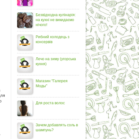
Безвідходна кулінарія:
на кухні не викидаємо
нічого!
Рибний холодець з
консервів
Лечо на зиму (угорська
кухня)
Магазин "Галерея
Моды"
а
Для
ю
Для роста волос
Зачем добавлять соль в
шампунь?
е