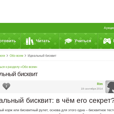
Аукци
отовить
Читать
Учиться
логи
Обо всем
Идеальный бисквит
ься к разделу «Обо всем»
льный бисквит
Rim
2
19 сентября 2014
альный бисквит: в чём его секрет
ый корж или бисквитный рулет, основа для этого одна – бисквитное тест