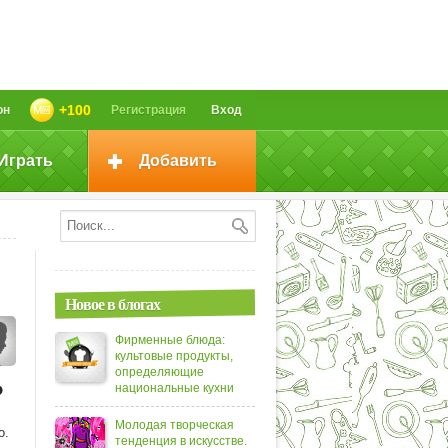
+100
он
Регистрация
Вход
Играть
Добавить
Новое в блогах
Фирменные блюда:
культовые продукты,
определяющие
?
национальные кухни
Молодая творческая
о.
тенденция в искусстве.