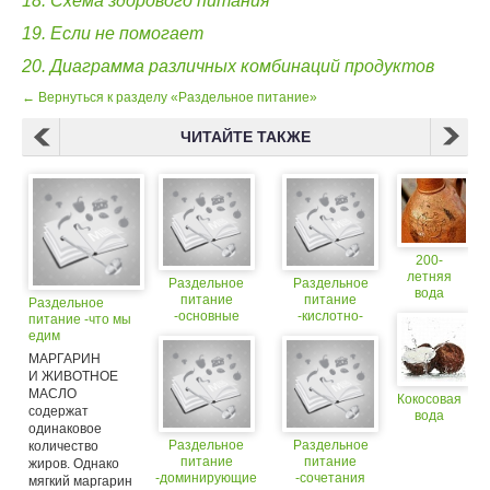
18. Схема здорового питания
19. Если не помогает
20. Диаграмма различных комбинаций продуктов
← Вернуться к разделу «Раздельное питание»
ЧИТАЙТЕ ТАКЖЕ
200-
летняя
Раздельное
Раздельное
вода
питание
питание
Раздельное
-основные
-кислотно-
питание -что мы
элементы пищи
щелочной
едим
баланс
МАРГАРИН
И ЖИВОТНОЕ
МАСЛО
Кокосовая
содержат
вода
одинаковое
Раздельное
Раздельное
количество
питание
питание
жиров. Однако
-доминирующие
-сочетания
мягкий маргарин