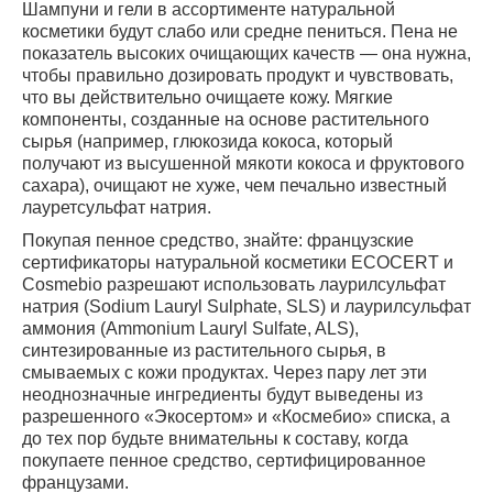
Шампуни и гели в ассортименте натуральной
косметики будут слабо или средне пениться. Пена не
показатель высоких очищающих качеств — она нужна,
чтобы правильно дозировать продукт и чувствовать,
что вы действительно очищаете кожу. Мягкие
компоненты, созданные на основе растительного
сырья (например, глюкозида кокоса, который
получают из высушенной мякоти кокоса и фруктового
сахара), очищают не хуже, чем печально известный
лауретсульфат натрия.
Покупая пенное средство, знайте: французские
сертификаторы натуральной косметики ECOCERT и
Cosmebio разрешают использовать лаурилсульфат
натрия (Sodium Lauryl Sulphate, SLS) и лаурилсульфат
аммония (Ammonium Lauryl Sulfate, ALS),
синтезированные из растительного сырья, в
смываемых с кожи продуктах. Через пару лет эти
неоднозначные ингредиенты будут выведены из
разрешенного «Экосертом» и «Космебио» списка, а
до тех пор будьте внимательны к составу, когда
покупаете пенное средство, сертифицированное
французами.