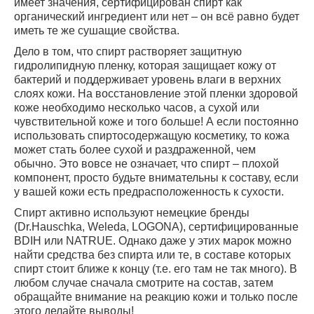
имеет значения, сертифицирован спирт как
органический ингредиент или нет – он всё равно будет
иметь те же сушащие свойства.
Дело в том, что спирт растворяет защитную
гидролипидную пленку, которая защищает кожу от
бактерий и поддерживает уровень влаги в верхних
слоях кожи. На восстановление этой пленки здоровой
коже необходимо несколько часов, а сухой или
чувствительной коже и того больше! А если постоянно
использовать спиртосодержащую косметику, то кожа
может стать более сухой и раздраженной, чем
обычно. Это вовсе не означает, что спирт – плохой
компонент, просто будьте внимательны к составу, если
у вашей кожи есть предрасположенность к сухости.
Спирт активно используют немецкие бренды
(Dr.Hauschka, Weleda, LOGONA), сертифицированные
BDIH или NATRUE. Однако даже у этих марок можно
найти средства без спирта или те, в составе которых
спирт стоит ближе к концу (т.е. его там не так много). В
любом случае сначала смотрите на состав, затем
обращайте внимание на реакцию кожи и только после
этого делайте выводы!