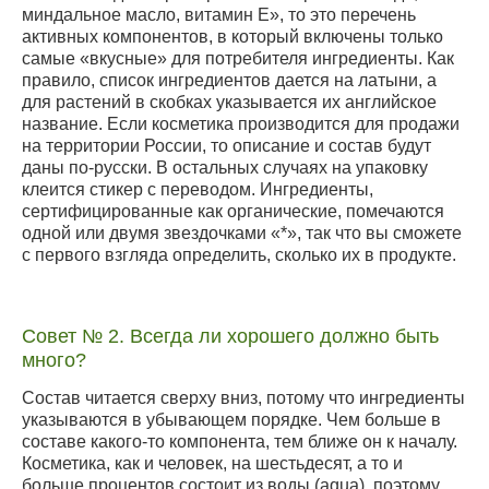
миндальное масло, витамин Е», то это перечень
активных компонентов, в который включены только
самые «вкусные» для потребителя ингредиенты. Как
правило, список ингредиентов дается на латыни, а
для растений в скобках указывается их английское
название. Если косметика производится для продажи
на территории России, то описание и состав будут
даны по-русски. В остальных случаях на упаковку
клеится стикер с переводом. Ингредиенты,
сертифицированные как органические, помечаются
одной или двумя звездочками «*», так что вы сможете
с первого взгляда определить, сколько их в продукте.
Совет № 2. Всегда ли хорошего должно быть
много?
Состав читается сверху вниз, потому что ингредиенты
указываются в убывающем порядке. Чем больше в
составе какого-то компонента, тем ближе он к началу.
Косметика, как и человек, на шестьдесят, а то и
больше процентов состоит из воды (aqua), поэтому