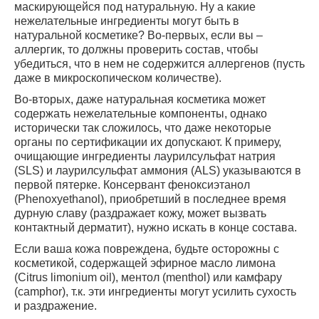
маскирующейся под натуральную. Ну а какие
нежелательные ингредиенты могут быть в
натуральной косметике? Во-первых, если вы –
аллергик, то должны проверить состав, чтобы
убедиться, что в нем не содержится аллергенов (пусть
даже в микроскопическом количестве).
Во-вторых, даже натуральная косметика может
содержать нежелательные компоненты, однако
исторически так сложилось, что даже некоторые
органы по сертификации их допускают. К примеру,
очищающие ингредиенты лаурилсульфат натрия
(SLS) и лаурилсульфат аммония (ALS) указываются в
первой пятерке. Консервант феноксиэтанол
(Phenoxyethanol), приобретший в последнее время
дурную славу (раздражает кожу, может вызвать
контактный дерматит), нужно искать в конце состава.
Если ваша кожа повреждена, будьте осторожны с
косметикой, содержащей эфирное масло лимона
(Citrus limonium oil), ментол (menthol) или камфару
(camphor), т.к. эти ингредиенты могут усилить сухость
и раздражение.