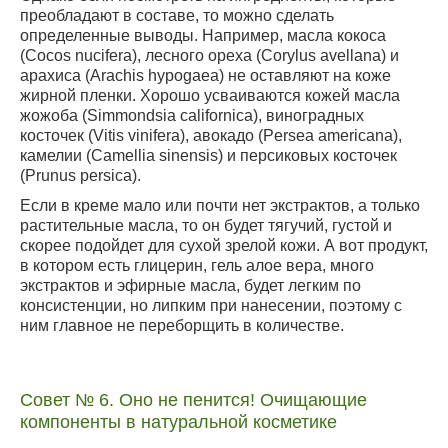
преобладают в составе, то можно сделать
определенные выводы. Например, масла кокоса
(Cocos nucifera), лесного ореха (Corylus avellana) и
арахиса (Arachis hypogaea) не оставляют на коже
жирной пленки. Хорошо усваиваются кожей масла
жожоба (Simmondsia californica), виноградных
косточек (Vitis vinifera), авокадо (Persea americana),
камелии (Сamellia sinensis) и персиковых косточек
(Prunus persica).
Если в креме мало или почти нет экстрактов, а только
растительные масла, то он будет тягучий, густой и
скорее подойдет для сухой зрелой кожи. А вот продукт,
в котором есть глицерин, гель алое вера, много
экстрактов и эфирные масла, будет легким по
консистенции, но липким при нанесении, поэтому с
ним главное не переборщить в количестве.
Совет № 6. Оно не пенится! Очищающие
компоненты в натуральной косметике