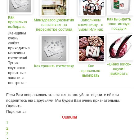
Как
Как выбирать
Минздравсоцразвития
Заполняем
правильно
пластиковую
настаивает на
косметичку... с
выбирать
посуду и
пересмотре состава
умом! Или как
косметику
Женщины
контейнеры?
потребительской
выбрать
очень
корзины
косметику?
любят
приходить в
магазины
косметики!
Тут их
«ВиноПоиск»
Как хранить косметику
Как
окутывают
научит
правильно
приятные
выбирать
выбирать
запахи, а
вина
шоколадные
пестрота...
сладости
Если Вам понравилась эта статья, пожалуйста, оцените её или
поделитесь ею с друзьями. Мы будем Вам очень признательны.
Оценить
Поделиться
Ошибка!
1
2
3