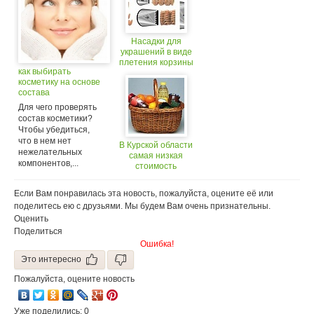
Насадки для
украшений в виде
плетения корзины
как выбирать
косметику на основе
состава
Для чего проверять
состав косметики?
Чтобы убедиться,
что в нем нет
В Курской области
нежелательных
самая низкая
компонентов,...
стоимость
продовольственной
корзины
Если Вам понравилась эта новость, пожалуйста, оцените её или
поделитесь ею с друзьями. Мы будем Вам очень признательны.
Оценить
Поделиться
Ошибка!
Это интересно
Пожалуйста, оцените новость
Уже поделились: 0