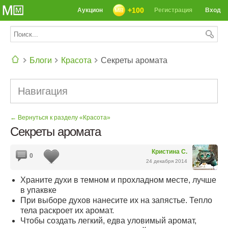
+100
Аукцион
Регистрация
Вход
Блоги
Красота
Секреты аромата
СЕГОДНЯ: 39142 РЕЦЕПТА
Навигация
← Вернуться к разделу «Красота»
Секреты аромата
Кристина С.
0
24 декабря 2014
Храните духи в темном и прохладном месте, лучше
в упаквке
При выборе духов нанесите их на запястье. Тепло
тела раскроет их аромат.
Чтобы создать легкий, едва уловимый аромат,