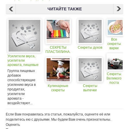
ЧИТАЙТЕ ТАКЖЕ
Все
секреты
СЕКРЕТЫ
Секреты духов
варки
ПЛАСТИЛИНА.
нута
Усилители вкуса,
усилители
аромата, пищевые
ароматизаторы,
Группа пищевых
индексы Е600 -
Секреты
добавок
Е699
Великого
способствующие
поста
усилению вкуса в
Кулинарные
Секреты
продуктах,
секреты
выпечки
усилители
аромата -
воздействуют...
Если Вам понравилась эта статья, пожалуйста, оцените её или
поделитесь ею с друзьями. Мы будем Вам очень признательны.
Оценить