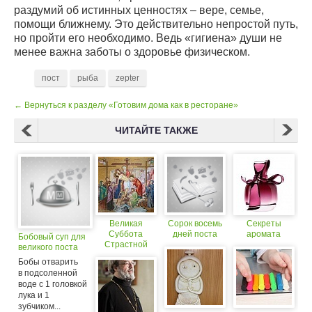
раздумий об истинных ценностях – вере, семье,
помощи ближнему. Это действительно непростой путь,
но пройти его необходимо. Ведь «гигиена» души не
менее важна заботы о здоровье физическом.
пост
рыба
zepter
← Вернуться к разделу «Готовим дома как в ресторане»
ЧИТАЙТЕ ТАКЖЕ
Великая
Сорок восемь
Секреты
Суббота
дней поста
аромата
Бобовый суп для
Страстной
великого поста
седмицы
Бобы отварить
Великого
в подсоленной
поста
воде с 1 головкой
лука и 1
зубчиком...