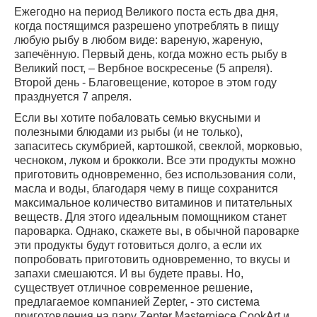
Ежегодно на период Великого поста есть два дня,
когда постящимся разрешено употреблять в пищу
любую рыбу в любом виде: вареную, жареную,
запечённую. Первый день, когда можно есть рыбу в
Великий пост, – Вербное воскресенье (5 апреля).
Второй день - Благовещение, которое в этом году
празднуется 7 апреля.
Если вы хотите побаловать семью вкусными и
полезными блюдами из рыбы (и не только),
запаситесь скумбрией, картошкой, свеклой, морковью,
чесноком, луком и брокколи. Все эти продукты можно
приготовить одновременно, без использования соли,
масла и воды, благодаря чему в пище сохранится
максимальное количество витаминов и питательных
веществ. Для этого идеальным помощником станет
пароварка. Однако, скажете вы, в обычной пароварке
эти продукты будут готовиться долго, а если их
попробовать приготовить одновременно, то вкусы и
запахи смешаются. И вы будете правы. Но,
существует отличное современное решение,
предлагаемое компанией Zepter, - это система
приготовления на пару Zepter Masterpiece CookArt и