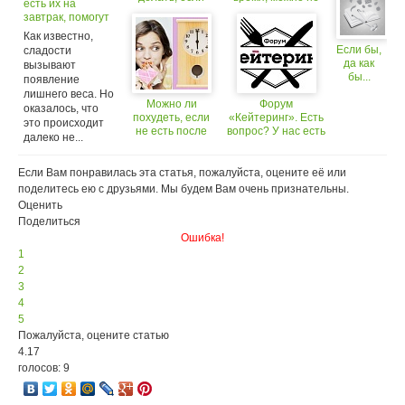
есть их на
малыш не хочет
только сохранить
завтрак, помогут
есть
фигуру, но и
похудеть
Как известно,
поддержать
Если бы,
сладости
сердце
да как
вызывают
бы...
появление
(Идея
лишнего веса. Но
Можно ли
Форум
не моя)
оказалось, что
похудеть, если
«Кейтеринг». Есть
это происходит
не есть после
вопрос? У нас есть
далеко не...
шести? Мифы и
ответ!
факты
Если Вам понравилась эта статья, пожалуйста, оцените её или
поделитесь ею с друзьями. Мы будем Вам очень признательны.
Оценить
Поделиться
Ошибка!
1
2
3
4
5
Пожалуйста, оцените статью
4.17
голосов: 9