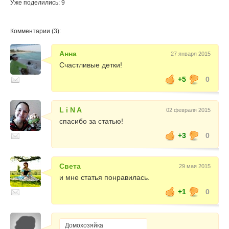
Уже поделились: 9
Комментарии (3):
Анна
27 января 2015
Счастливые детки!
+5
0
L i N A
02 февраля 2015
спасибо за статью!
+3
0
Света
29 мая 2015
и мне статья понравилась.
+1
0