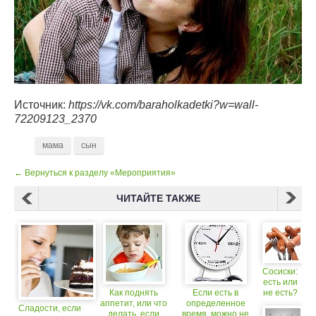
Источник:
https://vk.com/baraholkadetki?w=wall-
72209123_2370
мама
сын
← Вернуться к разделу «Мероприятия»
ЧИТАЙТЕ ТАКЖЕ
Сосиски:
есть или
Как поднять
Если есть в
не есть?
аппетит, или что
определенное
Сладости, если
делать, если
время, можно не