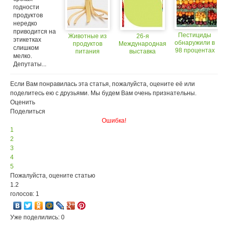
неверны
годности
продуктов
нередко
приводится на
Пестициды
Животные из
26-я
этикетках
обнаружили в
продуктов
Международная
слишком
98 процентах
питания
выставка
мелко.
продуктов
продуктов
Депутаты...
питания
питания
Если Вам понравилась эта статья, пожалуйста, оцените её или
поделитесь ею с друзьями. Мы будем Вам очень признательны.
Оценить
Поделиться
Ошибка!
1
2
3
4
5
Пожалуйста, оцените статью
1.2
голосов: 1
Уже поделились: 0