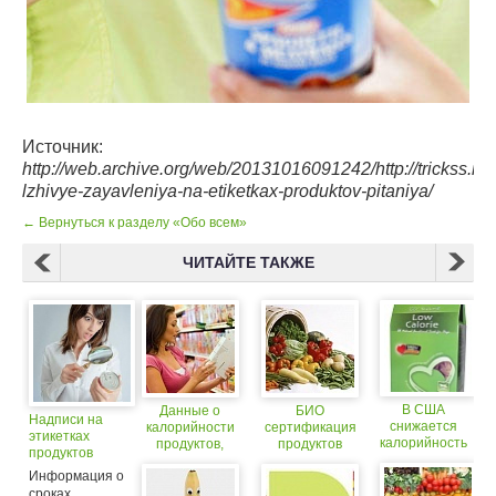
Источник:
http://web.archive.org/web/20131016091242/http://trickss.ru
lzhivye-zayavleniya-na-etiketkax-produktov-pitaniya/
← Вернуться к разделу «Обо всем»
ЧИТАЙТЕ ТАКЖЕ
В США
Данные о
БИО
Надписи на
снижается
калорийности
сертификация
этикетках
калорийность
продуктов,
продуктов
продуктов
продуктов
которые
питания
будут
Информация о
питания
указывают на
крупными
сроках
этикетках,