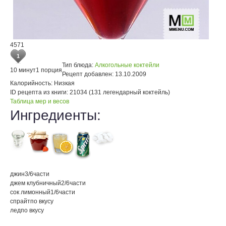
4571
1
Тип блюда:
Алкогольные коктейли
10 минут
1 порция
Рецепт добавлен:
13.10.2009
Калорийность:
Низкая
ID рецепта из книги:
21034 (131 легендарный коктейль)
Таблица мер и весов
Ингредиенты:
джин
3/6
части
джем клубничный
2/6
части
сок лимонный
1/6
части
спрайт
по вкусу
лед
по вкусу