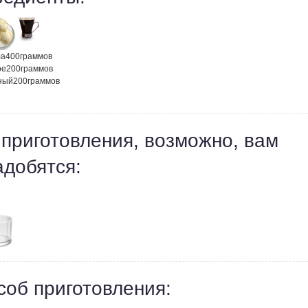
ла
400
граммов
ое
200
граммов
ный
200
граммов
 приготовления, возможно, вам
адобятся:
соб приготовления: