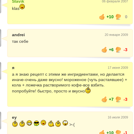
Slavik
06 февраля 2007
klas
+10
0
andrei
20 января 2009
так себе
+6
-3
я
17 июня 2009
а я знаю рецепт с этими же ингридиентами, но делается
иначе-очень даже вкусно! мороженое (чуть растаявшее) +
кола + ложечка растворимого кофе-все взбить.
попробуйте! быстро, просто и вкусно
+7
-3
еу
16 июля 2009
>-(
+10
-1