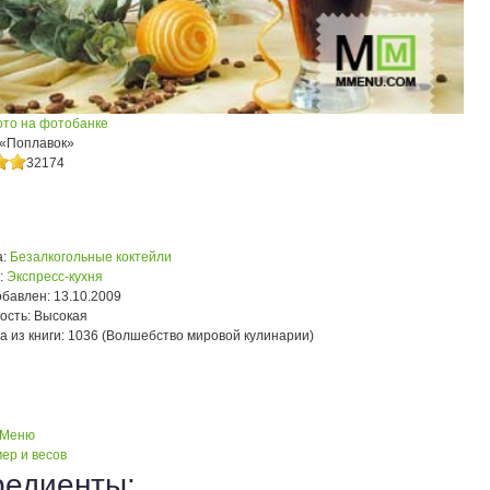
ото на фотобанке
 «Поплавок»
32174
:
Безалкогольные коктейли
:
Экспресс-кухня
обавлен:
13.10.2009
ость:
Высокая
а из книги:
1036 (Волшебство мировой кулинарии)
 Меню
ер и весов
редиенты: