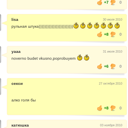
+7
0
lisa
30 июля 2010
рульная штука))))))))))))))))))))))))
+8
0
yaaa
31 июля 2010
noverno budet vkusno,poprobuyem
+6
0
секси
27 октября 2010
алко голя бы
+8
0
катюшка
03 ноября 2010