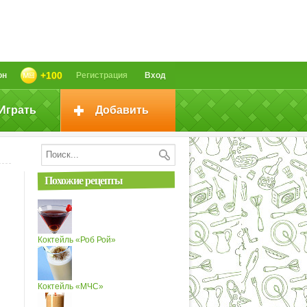
+100
он
Регистрация
Вход
Играть
Добавить
Похожие рецепты
Коктейль «Роб Рой»
Коктейль «МЧС»