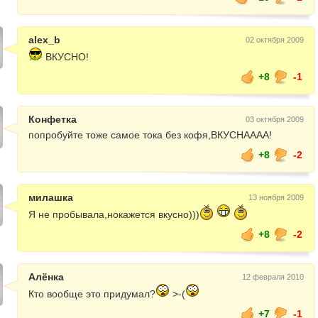
alex_b
02 октября 2009
ВКУСНО!
+8
-1
Конфетка
03 октября 2009
попробуйте тоже самое тока без кофя,ВКУСНАААА!
+8
-2
милашка
13 ноября 2009
Я не пробывала,нокажется вкусно)))
+8
-2
Алёнка
12 февраля 2010
Кто вообще это придумал?
>-(
+7
-1