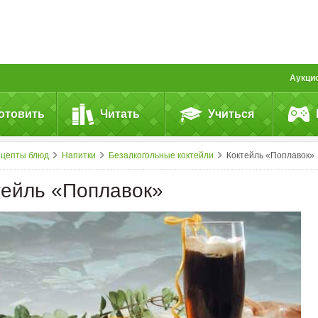
Аукци
отовить
Читать
Учиться
ецепты блюд
Напитки
Безалкогольные коктейли
Коктейль «Поплавок»
тейль «Поплавок»