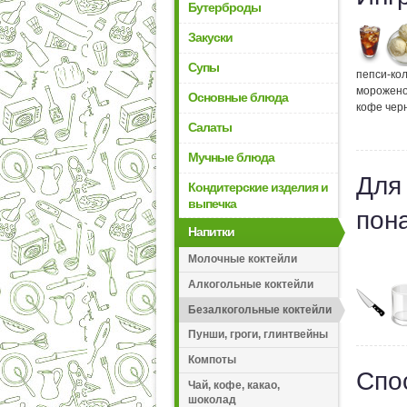
Бутерброды
Закуски
Супы
пепси-ко
морожен
Основные блюда
кофе чер
Салаты
Мучные блюда
Для
Кондитерские изделия и
выпечка
пон
Напитки
Молочные коктейли
Алкогольные коктейли
Безалкогольные коктейли
Пунши, гроги, глинтвейны
Компоты
Спо
Чай, кофе, какао,
шоколад