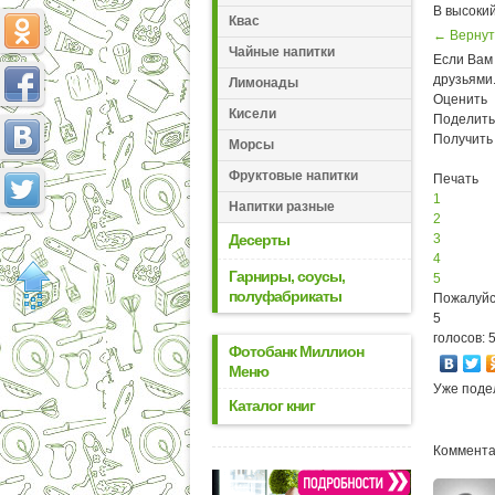
В высокий
Квас
← Вернут
Чайные напитки
Если Вам 
друзьями
Лимонады
Оценить
Кисели
Поделить
Получить
Морсы
Фруктовые напитки
Печать
1
Напитки разные
2
Десерты
3
4
Гарниры, соусы,
5
полуфабрикаты
Пожалуйс
5
голосов: 
Фотобанк Миллион
Меню
Уже поде
Каталог книг
Коммента