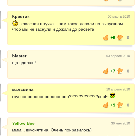
Крестик
08 марта 2010
классная штучка....нам такое давали на выпускном
чтоб мы не заснули и дожили до расвета
+9
0
blaster
03 апреля 2010
ща сделаю!
+7
0
мальвина
10 апреля 2010
вкуснооооооооооооооооооо????????????cool~
+9
0
Yellow Bee
30 мая 2010
ммм... вкуснятина. Очень понравилось)