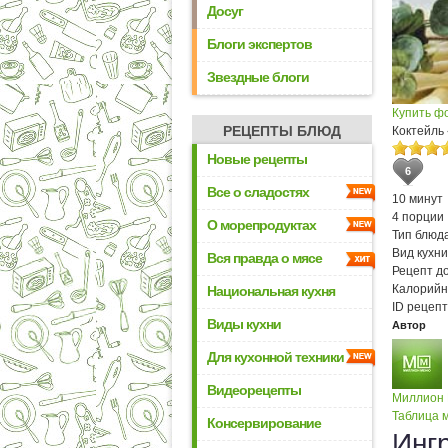
Досуг
Блоги экспертов
Звездные блоги
Купить ф
РЕЦЕПТЫ БЛЮД
Коктейль
Новые рецепты
6
Все о сладостях
10 минут
4 порции
О морепродуктах
Тип блюда
Вид кухни
Вся правда о мясе
Рецепт д
Калорийн
Национальная кухня
ID рецепт
Виды кухни
Автор
Для кухонной техники
Видеорецепты
Миллион
Таблица м
Консервирование
Инг