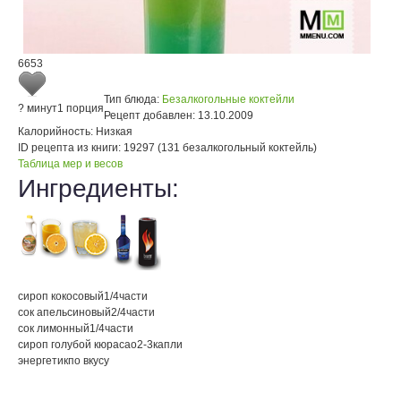
6653
Тип блюда:
Безалкогольные коктейли
? минут
1 порция
Рецепт добавлен:
13.10.2009
Калорийность:
Низкая
ID рецепта из книги:
19297 (131 безалкогольный коктейль)
Таблица мер и весов
Ингредиенты:
сироп кокосовый
1/4
части
сок апельсиновый
2/4
части
сок лимонный
1/4
части
сироп голубой кюрасао
2-3
капли
энергетик
по вкусу