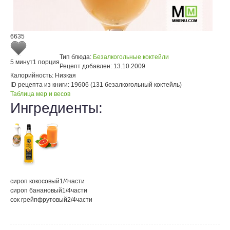
6635
Тип блюда:
Безалкогольные коктейли
5 минут
1 порция
Рецепт добавлен:
13.10.2009
Калорийность:
Низкая
ID рецепта из книги:
19606 (131 безалкогольный коктейль)
Таблица мер и весов
Ингредиенты:
сироп кокосовый
1/4
части
сироп банановый
1/4
части
сок грейпфрутовый
2/4
части