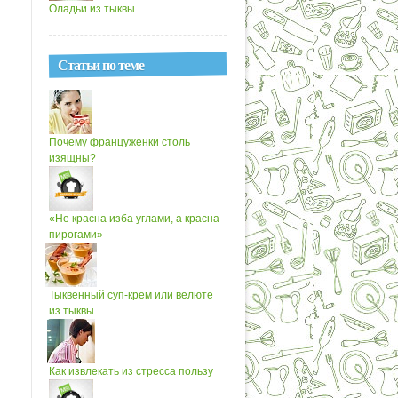
Оладьи из тыквы...
Статьи по теме
Почему француженки столь
изящны?
«Не красна изба углами, а красна
пирогами»
Тыквенный суп-крем или велюте
из тыквы
Как извлекать из стресса пользу