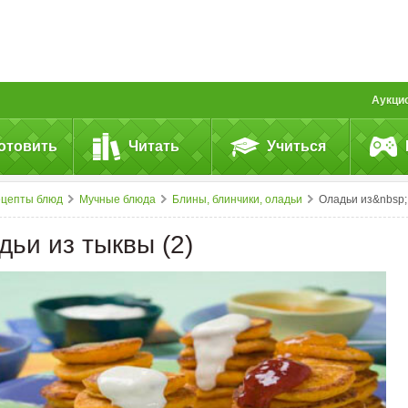
Аукци
отовить
Читать
Учиться
ецепты блюд
Мучные блюда
Блины, блинчики, оладьи
Оладьи из&nbsp;тыквы (2)
дьи из тыквы (2)