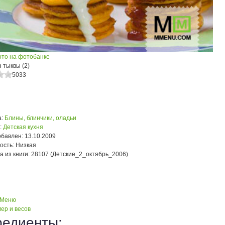
ото на фотобанке
 тыквы (2)
5033
:
Блины, блинчики, оладьи
:
Детская кухня
обавлен:
13.10.2009
ость:
Низкая
а из книги:
28107 (Детские_2_октябрь_2006)
 Меню
ер и весов
редиенты: