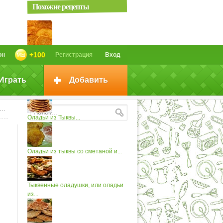
Похожие рецепты
Оладьи из тыквы
+100
он
Регистрация
Вход
Играть
Добавить
Оладьи из тыквы и яблок
Оладьи из Тыквы...
Оладьи из тыквы со сметаной и...
Тыквенные оладушки, или оладьи
из...