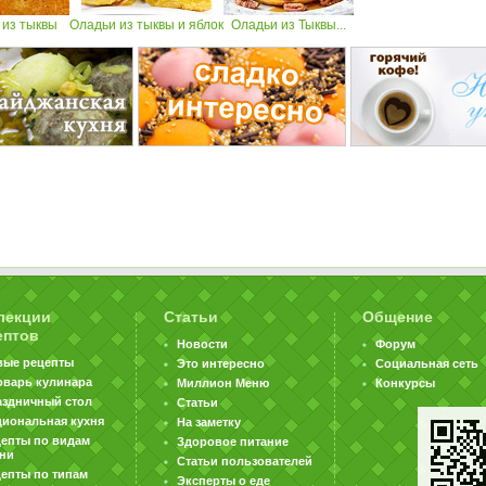
 из тыквы
Оладьи из тыквы и яблок
Оладьи из Тыквы...
лекции
Статьи
Общение
ептов
Новости
Форум
вые рецепты
Это интересно
Социальная сеть
оварь кулинара
Миллион Меню
Конкурсы
аздничный стол
Статьи
циональная кухня
На заметку
цепты по видам
Здоровое питание
хни
Статьи пользователей
епты по типам
Эксперты о еде