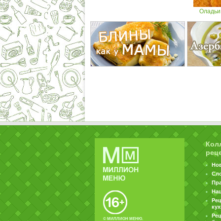
Оладьи
Кол
рец
Но
Сл
Пр
На
Ре
ку
Рец
© МИЛЛИОН МЕНЮ.