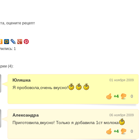
та, оцените рецепт
6
лились: 1
ии (4):
Юляшка
01 ноября 2009
Я пробовола,очень вкусно!
+4
0
Александра
06 ноября 2009
Приготовила,вкусно! Только я добавила 1ст молока
+4
0