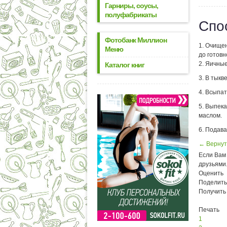
Гарниры, соусы,
полуфабрикаты
Спо
Фотобанк Миллион
1. Очищен
Меню
до готовн
2. Яичные
Каталог книг
3. В тыкв
4. Всыпат
5. Выпек
маслом.
6. Подава
← Вернут
Если Вам 
друзьями
Оценить
Поделить
Получить
Печать
1