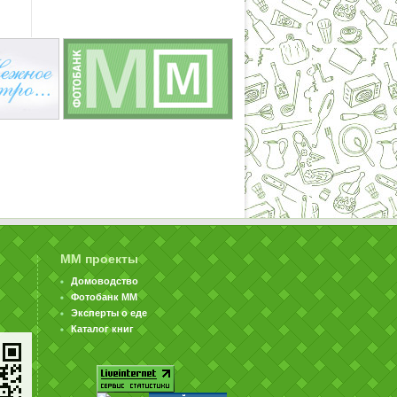
ММ проекты
Домоводство
Фотобанк ММ
Эксперты о еде
Каталог книг