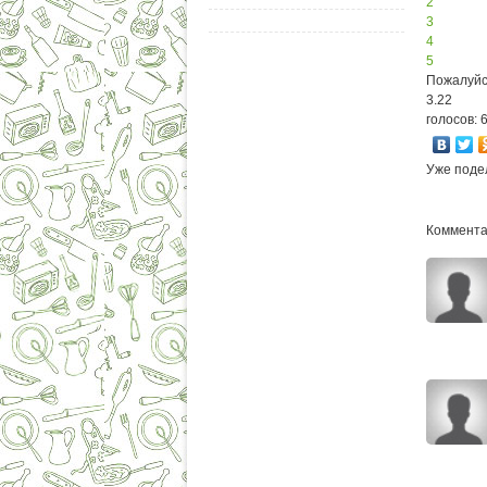
2
3
4
5
Пожалуйс
3.22
голосов: 
Уже поде
Комментар