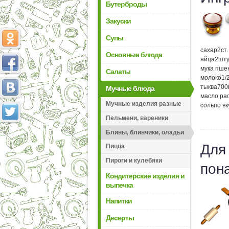
Бутерброды
Закуски
Супы
сахар
2
ст
Основные блюда
яйца
2
шту
мука пше
Салаты
молоко
1/
тыква
700
Мучные блюда
масло ра
Мучные изделия разные
соль
по вк
Пельмени, вареники
Блины, блинчики, оладьи
Для
Пицца
Пироги и кулебяки
пон
Кондитерские изделия и
выпечка
Напитки
Десерты