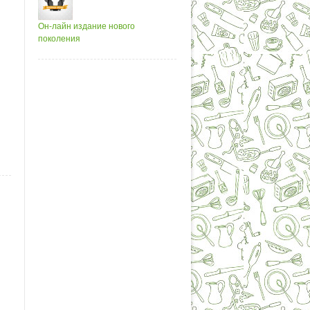
Он-лайн издание нового
поколения