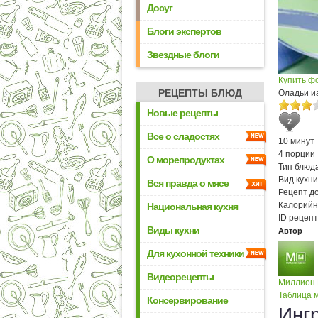
Досуг
Блоги экспертов
Звездные блоги
Купить ф
РЕЦЕПТЫ БЛЮД
Оладьи из
Новые рецепты
2
Все о сладостях
10 минут
4 порции
О морепродуктах
Тип блюда
Вид кухни
Вся правда о мясе
Рецепт д
Калорийн
Национальная кухня
ID рецепт
Виды кухни
Автор
Для кухонной техники
Видеорецепты
Миллион
Таблица м
Консервирование
Инг