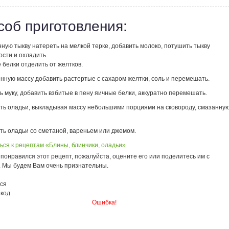
соб приготовления:
ную тыкву натереть на мелкой терке, добавить молоко, потушить тыкву
ости и охладить.
 белки отделить от желтков.
енную массу добавить растертые с сахаром желтки, соль и перемешать.
ь муку, добавить взбитые в пену яичные белки, аккуратно перемешать.
ать оладьи, выкладывая массу небольшими порциями на сковороду, смазанну
ть оладьи со сметаной, вареньем или джемом.
ься к рецептам «Блины, блинчики, оладьи»
понравился этот рецепт, пожалуйста, оцените его или поделитесь им с
. Мы будем Вам очень признательны.
ся
 код
Ошибка!