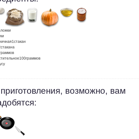
. ложки
ки
ничная
1
стакан
2
стакана
граммов
стительное
100
граммов
усу
 приготовления, возможно, вам
адобятся: