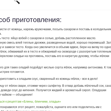
соб приготовления:
исти от кожицы, нарежь кружочками, посыпь сахаром и поставь в холодильник
а.
 тесто: яйцо взбей с сахаром и солью, добавь растопленное масло.
нную смесь влей теплые дрожжи, разведенные водой, хорошо перемешай. За
у и замеси тесто. Когда оно увеличится в объеме вдвое, бери на вилку по одн
блок, обмакивай их в тесто и обжаривай на сковороде с разогретым топлены
ереложи оладьи на противень, поставь его в нагретую духовку, чтобы яблоки
го для таких оладий подойдут кислые сорта яблок, например антоновка. К то
ыстрее готовятся.
иготовить к оладьям соус, сваренный из кожицы яблок,– все в дело!
ицу от яблок свари, отожми через салфетку. В отвар добавь яблочный сок, сах
и доведи соус до кипения. Получится жидкий и ароматный сироп. Оладушки
 и чайком — объедение!
ься к рецептам «Блины, блинчики, оладьи»
понравился этот рецепт, пожалуйста, оцените его или поделитесь им с