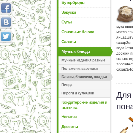
Бутерброды
Закуски
Супы
мука пше
Основные блюда
масло сл
яйца
1
шту
Салаты
сахар
3
ст
вода
2
ста
Мучные блюда
дрожжи п
соль
по вк
Мучные изделия разные
яблоки
4-
Пельмени, вареники
сахар
3/4
Блины, блинчики, оладьи
Пицца
Для
Пироги и кулебяки
Кондитерские изделия и
пон
выпечка
Напитки
Десерты