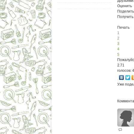
друзьями
Оценить
Поделить
Получить
Печать
1
2
3
4
5
Пожалуйс
2.71
голосов: 
Уже поде
Коммента