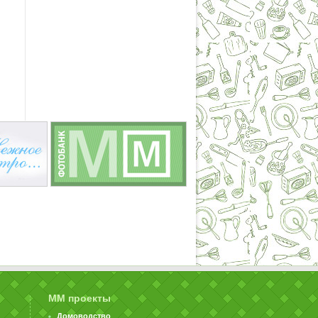
ММ проекты
Домоводство