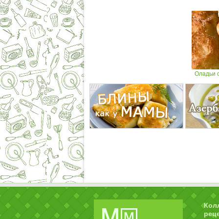
Оладьи 
Кол
рец