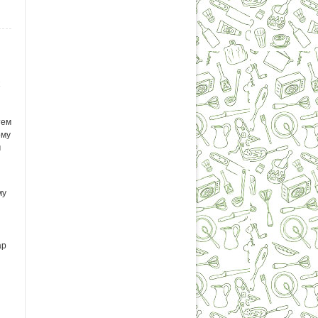
тем
ому
м
му
ар