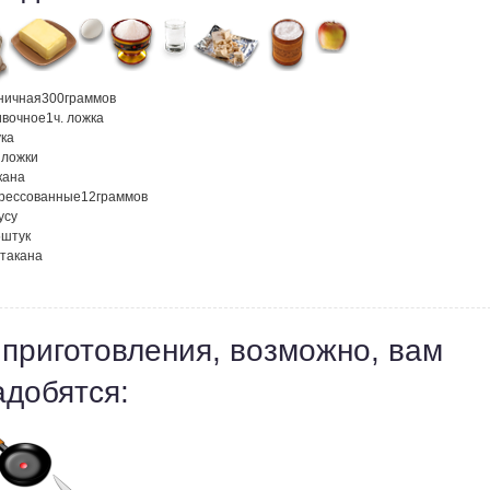
ничная
300
граммов
ивочное
1
ч. ложка
ка
. ложки
кана
рессованные
12
граммов
усу
5
штук
стакана
 приготовления, возможно, вам
адобятся: