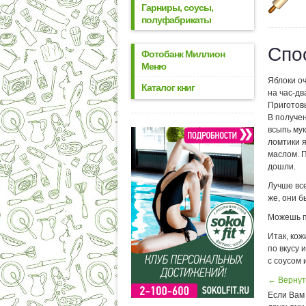
Гарниры, соусы,
полуфабрикаты
Спо
Фотобанк Миллион
Меню
Яблоки оч
Каталог книг
на час-дв
Приготовь
В получе
всыпь мук
ломтики я
маслом. П
дошли.
Лучше все
же, они б
Можешь пр
Итак, кож
по вкусу 
с соусом
← Вернут
Если Вам 