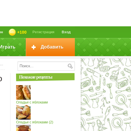
+100
он
Регистрация
Вход
Играть
Добавить
Похожие рецепты
о
Оладьи с яблоками
Оладьи с яблоками (2)