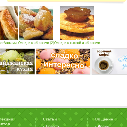
с яблоками
Оладьи с яблоками (2)
Оладьи с тыквой и яблоками
лекции
Статьи
Общение
ептов
Новости
Форум