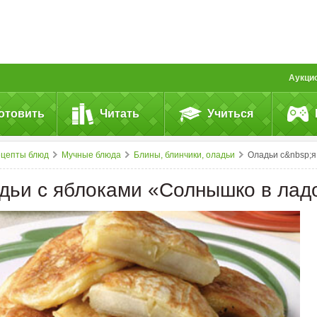
Аукци
отовить
Читать
Учиться
ецепты блюд
Мучные блюда
Блины, блинчики, оладьи
Оладьи с&nbsp;яблоками &laquo;Солнышко в&nbsp;ладо
дьи с яблоками «Солнышко в лад