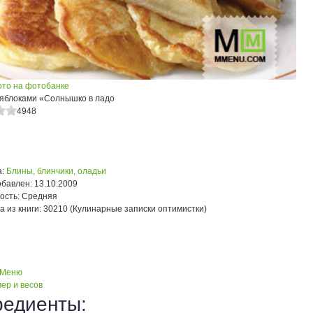
ото на фотобанке
 яблоками «Солнышко в ладо
4948
:
Блины, блинчики, оладьи
обавлен:
13.10.2009
ость:
Средняя
а из книги:
30210 (Кулинарные записки оптимистки)
 Меню
ер и весов
редиенты: