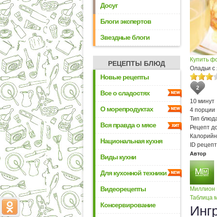
Досуг
Блоги экспертов
Звездные блоги
Купить ф
РЕЦЕПТЫ БЛЮД
Оладьи с
Новые рецепты
2
Все о сладостях
10 минут
О морепродуктах
4 порции
Тип блюда
Вся правда о мясе
Рецепт д
Калорийн
Национальная кухня
ID рецепт
Автор
Виды кухни
Для кухонной техники
Видеорецепты
Миллион
Таблица м
Консервирование
Инг