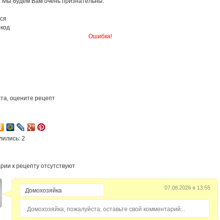
. Мы будем Вам очень признательны.
ся
 код
Ошибка!
та, оцените рецепт
4
лились: 2
рии к рецепту отсутствуют
07.08.2026 в 13:55
Домохозяйка, пожалуйста, оставьте свой комментарий...