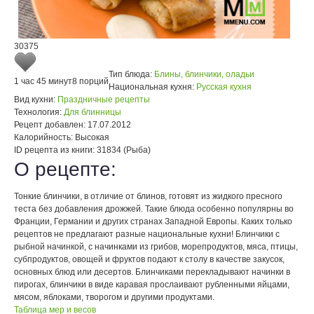
30375
Тип блюда:
Блины, блинчики, оладьи
1 час 45 минут
8 порций
Национальная кухня:
Русская кухня
Вид кухни:
Праздничные рецепты
Технология:
Для блинницы
Рецепт добавлен:
17.07.2012
Калорийность:
Высокая
ID рецепта из книги:
31834 (Рыба)
О рецепте:
Тонкие блинчики, в отличие от блинов, готовят из жидкого пресного
теста без добавления дрожжей. Такие блюда особенно популярны во
Франции, Германии и других странах Западной Европы. Каких только
рецептов не предлагают разные национальные кухни! Блинчики с
рыбной начинкой, с начинками из грибов, морепродуктов, мяса, птицы,
субпродуктов, овощей и фруктов подают к столу в качестве закусок,
основных блюд или десертов. Блинчиками перекладывают начинки в
пирогах, блинчики в виде каравая прослаивают рубленными яйцами,
мясом, яблоками, творогом и другими продуктами.
Таблица мер и весов