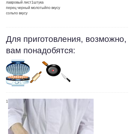
лавровый лист
1
штука
перец черный молотый
по вкусу
соль
по вкусу
Для приготовления, возможно,
вам понадобятся:
1