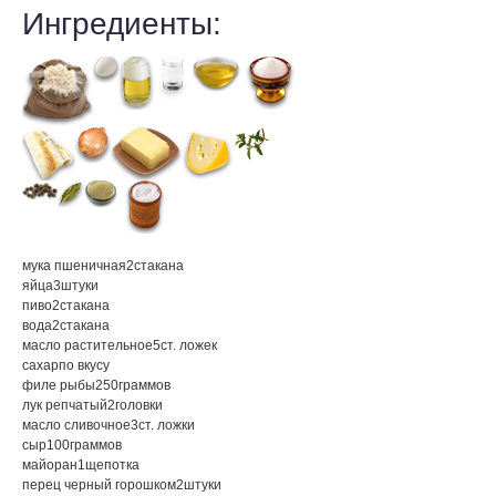
Ингредиенты:
мука пшеничная
2
стакана
яйца
3
штуки
пиво
2
стакана
вода
2
стакана
масло растительное
5
ст. ложек
сахар
по вкусу
филе рыбы
250
граммов
лук репчатый
2
головки
масло сливочное
3
ст. ложки
сыр
100
граммов
майоран
1
щепотка
перец черный горошком
2
штуки