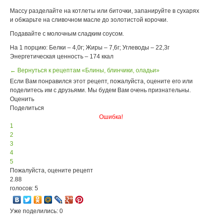
Массу разделайте на котлеты или биточки, запанируйте в сухарях
и обжарьте на сливочном масле до золотистой корочки.
Подавайте с молочным сладким соусом.
На 1 порцию: Белки – 4,0г; Жиры – 7,6г; Углеводы – 22,3г
Энергетическая ценность – 174 ккал
← Вернуться к рецептам «Блины, блинчики, оладьи»
Если Вам понравился этот рецепт, пожалуйста, оцените его или
поделитесь им с друзьями. Мы будем Вам очень признательны.
Оценить
Поделиться
Ошибка!
1
2
3
4
5
Пожалуйста, оцените рецепт
2.88
голосов: 5
Уже поделились: 0