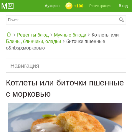
+100
Аукцион
Регистрация
Вход
Рецепты блюд
Мучные блюда
Котлеты или
Блины, блинчики, оладьи
биточки пшенные
СЕГОДНЯ: 39142 РЕЦЕПТА
с&nbsp;морковью
Навигация
Котлеты или биточки пшенные
с морковью