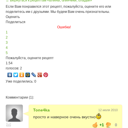
← Вернуться к рецептам «Блины, блинчики, оладьи»
Если Вам понравился этот рецепт, пожалуйста, оцените его или
поделитесь им с друзьями. Мы будем Вам очень признательны.
Оценить
Поделиться
Ошибка!
1
2
3
4
5
Пожалуйста, оцените рецепт
1.54
голосов: 2
Уже поделились: 0
Комментарии (1):
Tone4ka
12 июля 2010
просто и наверное очень вкустно
+1
0