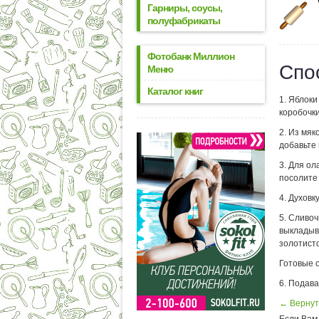
Гарниры, соусы,
полуфабрикаты
Фотобанк Миллион
Спо
Меню
Каталог книг
1. Яблоки
коробочки
2. Из мяк
добавьте 
3. Для ол
посолите
4. Духовк
5. Сливо
выкладыв
золотисто
Готовые о
6. Подав
← Вернут