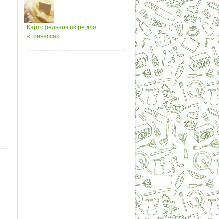
Картофельное пюре для
«Гиннесса»