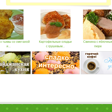
з тыквы со сметаной
Картофельные оладьи
Свинина с яблочны
и...
с грушевым...
пюре