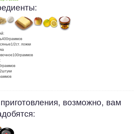
редиенты:
ий:
ь
400
граммов
всяные
1/2
ст. ложки
ка
ивочное
100
граммов
:
0
граммов
/2
штуки
раммов
 приготовления, возможно, вам
адобятся: