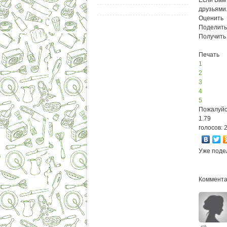
Если Вам 
друзьями
Оценить
Поделить
Получить
Печать
1
2
3
4
5
Пожалуйс
1.79
голосов: 
Уже поде
Коммента