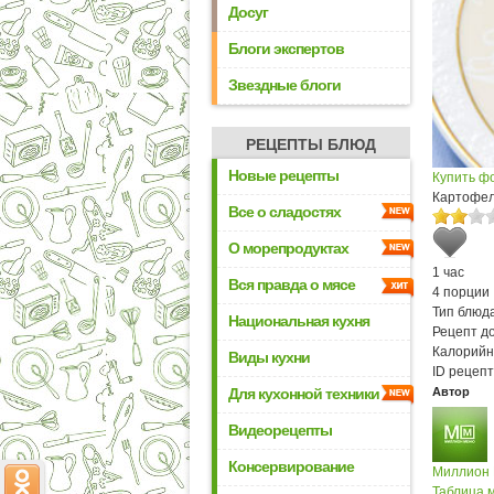
Досуг
Блоги экспертов
Звездные блоги
РЕЦЕПТЫ БЛЮД
Новые рецепты
Купить ф
Картофел
Все о сладостях
О морепродуктах
1 час
Вся правда о мясе
4 порции
Тип блюда
Национальная кухня
Рецепт д
Калорийн
Виды кухни
ID рецепт
Для кухонной техники
Автор
Видеорецепты
Консервирование
Миллион
Таблица м