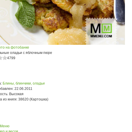
ото на фотобанке
ьные оладьи с яблочным пюре
4799
:
Блины, блинчики, оладьи
обавлен:
22.06.2011
ость:
Высокая
а из книги:
38620 (Картошка)
 Меню
ер и весов