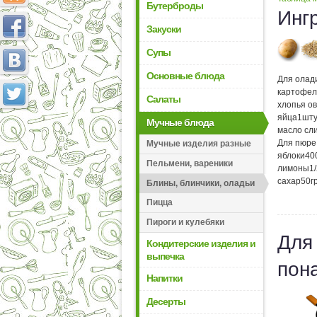
Бутерброды
Инг
Закуски
Супы
Основные блюда
Для олад
картофел
Салаты
хлопья о
яйца
1
шту
Мучные блюда
масло сл
Для пюре
Мучные изделия разные
яблоки
40
Пельмени, вареники
лимоны
1
сахар
50
г
Блины, блинчики, оладьи
Пицца
Пироги и кулебяки
Для
Кондитерские изделия и
выпечка
пон
Напитки
Десерты