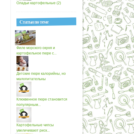
Оладьи картофельные (2)
Статьи по теме
Филе морского окуня и
картофельное пюре с...
Детские пюре калорийны, но
малопитательны
Клюквенное пюре становится
популярным...
Картофельные чипсы
увеличивают риск...