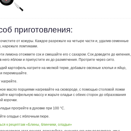
соб приготовления:
 очистите от кожуры. Каждое разрежьте на четыре части и, удалив семенные
, нарежьте ломтиками.
оти лимона отожмите сок и смешайте его с сахаром. Сок доведите до кипения,
в него яблоки и припустите их до размягчения. Протрите через сито.
адий картофель натрите на мелкой терке, добавьте овсяные хлопья и яйцо,
 и перемешайте.
у нагрейте.
чное масло порциями нагревайте на сковороде, с помощью столовой ложки
айте картофельную массу и жарьте оладьи с обеих сторон до образования
й корочки.
ладьи прогрейте в духовке при 100 °C.
айте оладьи с яблочным пюре.
ься к рецептам «Блины, блинчики, оладьи»