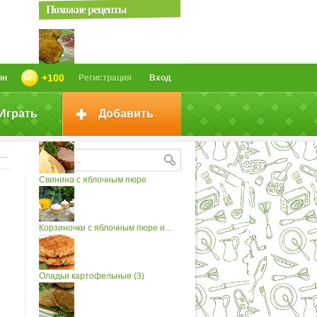
Похожие рецепты
Оладьи из тыквы со сметаной и...
+100
он
Регистрация
Вход
Играть
Добавить
Картофельные оладьи
с грушевым...
Свинина с яблочным пюре
Корзиночки с яблочным пюре и...
Оладьи картофельные (3)