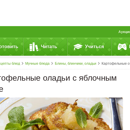
Аукци
отовить
Читать
Учиться
ецепты блюд
Мучные блюда
Блины, блинчики, оладьи
Картофельные оладьи с яблочным пюре
тофельные оладьи с яблочным
е