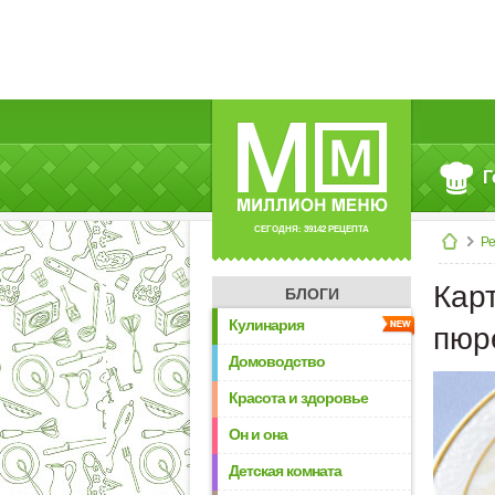
Г
СЕГОДНЯ: 39142 РЕЦЕПТА
Р
Кар
БЛОГИ
Кулинария
пюр
Домоводство
Красота и здоровье
Он и она
Детская комната