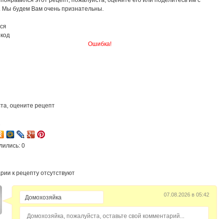
понравился этот рецепт, пожалуйста, оцените его или поделитесь им с
. Мы будем Вам очень признательны.
ся
 код
Ошибка!
та, оцените рецепт
2
лились: 0
рии к рецепту отсутствуют
07.08.2026 в 05:42
Домохозяйка, пожалуйста, оставьте свой комментарий...