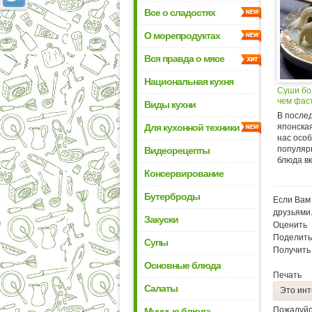
Все о сладостях
О морепродуктах
Вся правда о мясе
Национальная кухня
Суши бо
чем фас
Виды кухни
В после
Для кухонной техники
японская
нас осо
популярн
Видеорецепты
блюда вк
Консервирование
Бутерброды
Если Вам 
друзьями
Закуски
Оценить
Поделить
Супы
Получить
Основные блюда
Печать
Салаты
Это инт
Пожалуйс
Мучные блюда