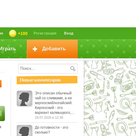
+100
он
Регистрация
Вход
Играть
Добавить
Новые комментарии
Это описан обычный
чай со сливками, а не
киргизский/ногайский.
Киргизский - это
вариант калмыцкого,...
29.07.2026 в 12:38
в
До готовности - это
сколько?