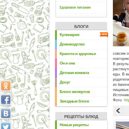
Здоровое питание
БЛОГИ
Кулинария
Домоводство
Красота и здоровье
совсем о
повторя
Он и она
В резуль
растянут
Детская комната
еды. В в
родители
Досуг
из баноч
пищевых
Блоги экспертов
Источни
Фото:
htt
Звездные блоги
РЕЦЕПТЫ БЛЮД
Новые рецепты