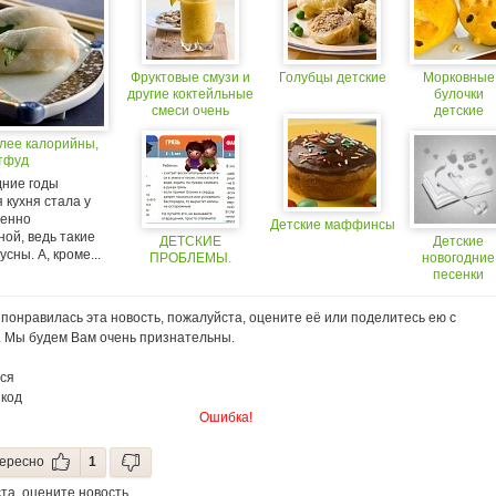
Фруктовые смузи и
Голубцы детские
Морковные
другие коктейльные
булочки
смеси очень
детские
калорийны
лее калорийны,
тфуд
дние годы
 кухня стала у
бенно
Детские маффинсы
ой, ведь такие
ДЕТСКИЕ
Детские
усны. А, кроме...
ПРОБЛЕМЫ.
новогодние
песенки
понравилась эта новость, пожалуйста, оцените её или поделитесь ею с
. Мы будем Вам очень признательны.
ся
 код
Ошибка!
ересно
1
та, оцените новость