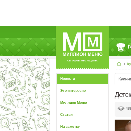
Г
СЕГОДНЯ: 39142 РЕЦЕПТА
К
Новости
Кулин
Это интересно
Детс
Миллион Меню
48
Статьи
На заметку