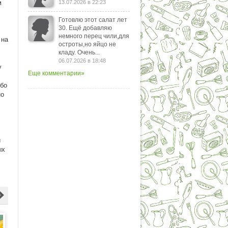
м
13.07.2026 в 22:23
Готовлю этот салат лет
30. Ещё добавляю
немного перец чили,для
 на
остроты,но яйцо не
кладу. Очень...
06.07.2026 в 18:48
у
Еще комментарии»
ибо
но
й
ых