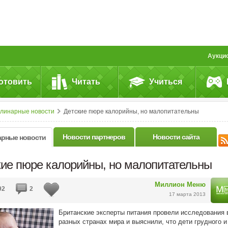
Аукци
отовить
Читать
Учиться
улинарные новости
Детские пюре калорийны, но малопитательны
Новости партнеров
Новости сайта
арные новости
кие пюре калорийны, но малопитательны
Миллион Меню
92
2
17 марта 2013
Британские эксперты питания провели исследования 
разных странах мира и выяснили, что дети грудного и