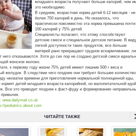
младшего возраста получают больше калорий, чем и
это необходимо.
В среднем, возрастная норма детей 6-12 месяцев - не
более 750 калорий в день. Но оказалось, что
практически повсеместно эта норма превышена почти
100 калорий у 75% детей.
Специалисты полагают, что этому способствуют
детские смеси и специальное детское питание. В вид
легкой доступности таких продуктов, все больше
матерей рано прекращают грудное вскармливание, л
т него отказываются. Хотя до сих пор не создано детской смеси идеаль
ющей женское молоко.
тате, к первому году жизни 75% детей имеют лишние 500 г веса и
ый желудок. В следствии чего позднее они требуют большее количество
иду нехватки времени для приготовления нормальной полноценной еды,
 кормят детей младшего возраста калорийной, но малопитательной едо
ек. Все это приводит позднее к фаст-фуду и формированию неправильн
 привычек.
к:
www.dailymail.co.uk
p://pediatrics.about.com
ЧИТАЙТЕ ТАКЖЕ