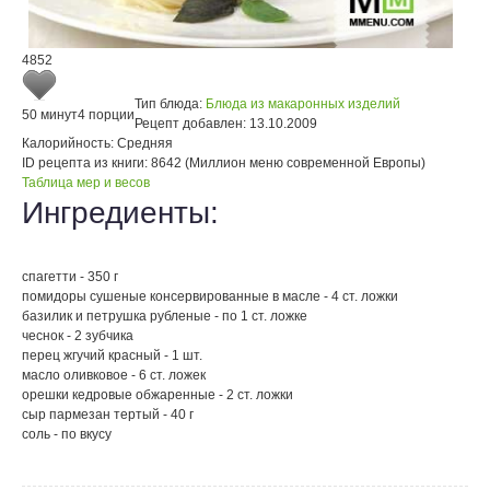
4852
Тип блюда:
Блюда из макаронных изделий
50 минут
4 порции
Рецепт добавлен:
13.10.2009
Калорийность:
Средняя
ID рецепта из книги:
8642 (Миллион меню современной Европы)
Таблица мер и весов
Ингредиенты:
спагетти - 350 г
помидоры сушеные консервированные в масле - 4 ст. ложки
базилик и петрушка рубленые - по 1 ст. ложке
чеснок - 2 зубчика
перец жгучий красный - 1 шт.
масло оливковое - 6 ст. ложек
орешки кедровые обжаренные - 2 ст. ложки
сыр пармезан тертый - 40 г
соль - по вкусу