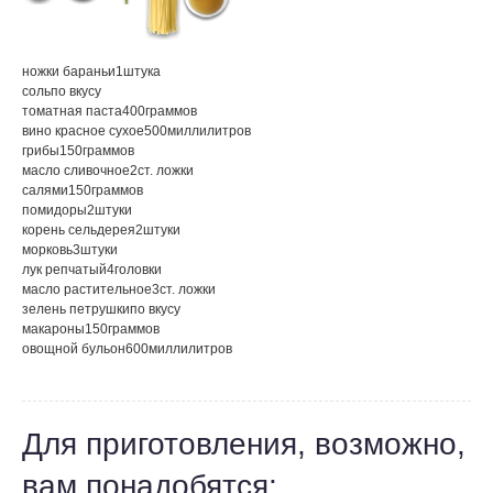
ножки бараньи
1
штука
соль
по вкусу
томатная паста
400
граммов
вино красное сухое
500
миллилитров
грибы
150
граммов
масло сливочное
2
ст. ложки
салями
150
граммов
помидоры
2
штуки
корень сельдерея
2
штуки
морковь
3
штуки
лук репчатый
4
головки
масло растительное
3
ст. ложки
зелень петрушки
по вкусу
макароны
150
граммов
овощной бульон
600
миллилитров
Для приготовления, возможно,
вам понадобятся: