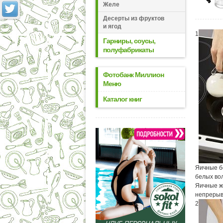
Желе
Десерты из фруктов
и ягод
1
Гарниры, соусы,
полуфабрикаты
Фотобанк Миллион
Меню
Каталог книг
Яичные бе
белых вол
Яичные же
непрерыв
2