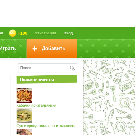
+100
он
Регистрация
Вход
Играть
Добавить
Похожие рецепты
Кабачки по-итальянски
Суп с «ракушками» по-итальянски