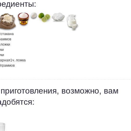
редиенты:
2
стакана
раммов
. ложки
ки
уки
харная
1
ч. ложка
0
граммов
 приготовления, возможно, вам
адобятся: