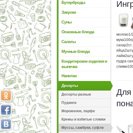
Инг
Бутерброды
Закуски
Супы
Основные блюда
молоко
1/
мука
100
г
Салаты
сахар
2
ст
яйца
2
шту
Мучные блюда
лайм
2
шт
Кондитерские изделия и
пудра са
выпечка
сливки
10
Напитки
Десерты
Для
Десерты разные
пон
Пудинги
Мороженое, парфе
Кремы и взбитые сливки
Муссы, самбуки, суфле