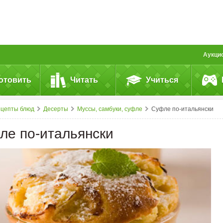
Аукци
отовить
Читать
Учиться
ецепты блюд
Десерты
Муссы, самбуки, суфле
Суфле по-итальянски
ле по-итальянски