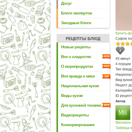
Досуг
Блоги экспертов
Звездные блоги
Купить ф
РЕЦЕПТЫ БЛЮД
Суфле по
Новые рецепты
2
Все о сладостях
45 минут
4 порции
О морепродуктах
Тип блюда
Национал
Вся правда о мясе
Вид кухни
Рецепт д
Национальная кухня
Калорийн
Виды кухни
ID рецепт
Автор
Для кухонной техники
Видеорецепты
Миллион
Консервирование
Таблица м