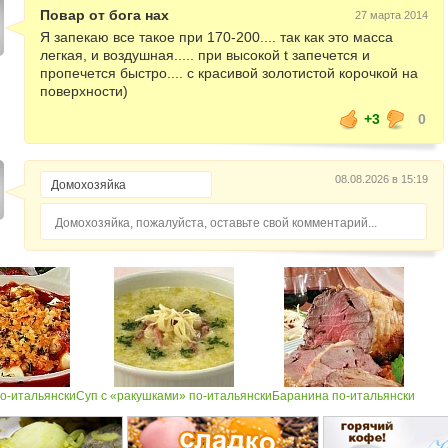
Повар от бога нах
27 марта 2014
Я запекаю все такое при 170-200.... так как это масса
легкая, и воздушная..... при высокой t запечется и
пропечется быстро.... с красивой золотистой корочкой на
поверхности)
+3
0
08.08.2026 в 15:19
Домохозяйка, пожалуйста, оставьте свой комментарий...
по-итальянски
Суп с «ракушками» по-итальянски
Баранина по-итальянски