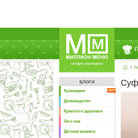
Г
СЕГОДНЯ: 39142 РЕЦЕПТА
Р
Суф
БЛОГИ
Кулинария
Домоводство
Красота и здоровье
Он и она
Детская комната