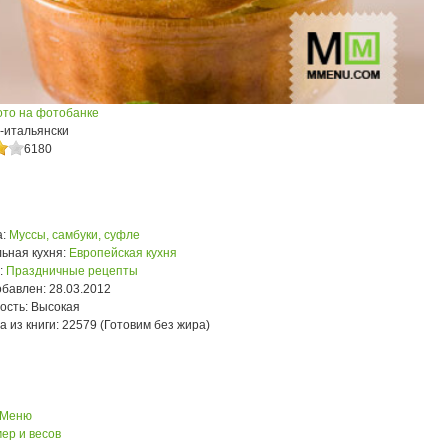
ото на фотобанке
-итальянски
6180
:
Муссы, самбуки, суфле
ьная кухня:
Европейская кухня
:
Праздничные рецепты
обавлен:
28.03.2012
ость:
Высокая
а из книги:
22579 (Готовим без жира)
 Меню
ер и весов