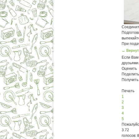
Соединит
Подготов
выпекайте
При пода
← Вернут
Если Вам 
друзьями
Оценить
Поделить
Получить
Печать
1
2
3
4
5
Пожалуйс
3.72
голосов: 