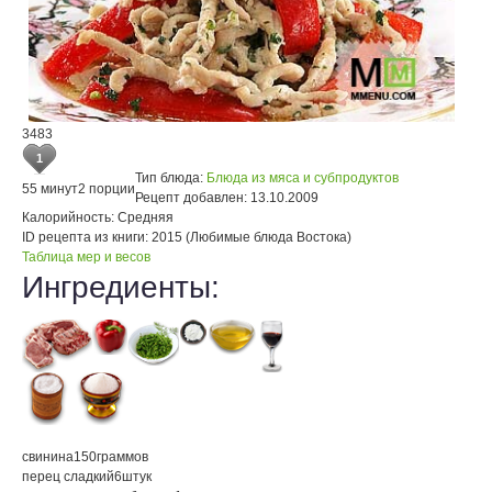
3483
1
Тип блюда:
Блюда из мяса и субпродуктов
55 минут
2 порции
Рецепт добавлен:
13.10.2009
Калорийность:
Средняя
ID рецепта из книги:
2015 (Любимые блюда Востока)
Таблица мер и весов
Ингредиенты:
свинина
150
граммов
перец сладкий
6
штук