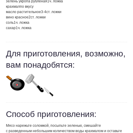
зелень укропа рубленая
1
ч. ложка
крахмал
по вкусу
масло растительное
3-4
ст. ложки
вино красное
2
ст. ложки
соль
1
ч. ложка
сахар
1
ч. ложка
Для приготовления, возможно,
вам понадобятся:
Способ приготовления:
Мясо нарежьте соломкой, посыпьте зеленью, смешайте
с разведенным небольшим количеством воды крахмалом и оставьте