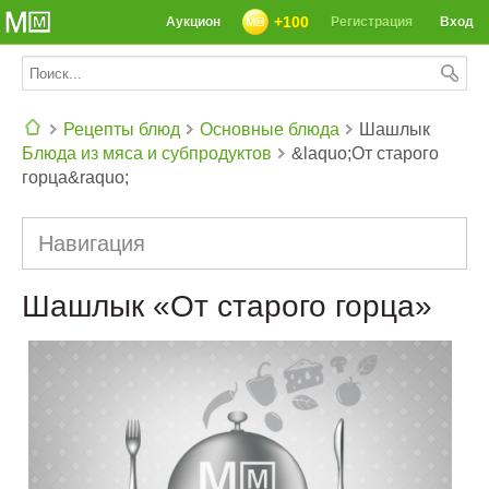
+100
Аукцион
Регистрация
Вход
Рецепты блюд
Основные блюда
Шашлык
Блюда из мяса и субпродуктов
&laquo;От старого
СЕГОДНЯ: 39142 РЕЦЕПТА
горца&raquo;
Навигация
Шашлык «От старого горца»