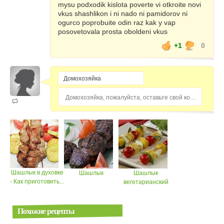
mysu podxodik kislota poverte vi otkroite novi
vkus shashlikon i ni nado ni pamidorov ni
ogurco poprobuite odin raz kak y vap
posovetovala prosta oboldeni vkus
+1
0
Домохозяйка, пожалуйста, оставьте свой комментарий...
Шашлык в духовке
Шашлык
Шашлык
- Как приготовить...
вегетарианский
Похожие рецепты