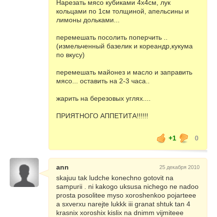
Нарезать мясо кубиками 4х4см, лук
кольцами по 1см толщиной, апельсины и
лимоны дольками...
перемешать посолить поперчить ..
(измельченный базелик и кореандр,кукума
по вкусу)
перемешать майонез и масло и заправить
мясо... оставить на 2-3 часа..
жарить на березовых углях....
ПРИЯТНОГО АППЕТИТА!!!!!!
+1
0
ann
25 декабря 2010
skajuu tak ludche konechno gotovit na
sampurii . ni kakogo uksusa nichego ne nadoo
prosta posolitee myso xoroshenkoo pojarteee
a sxverxu narejte lukkk iii granat shtuk tan 4
krasnix xoroshix kislix na dnimm vijmiteee