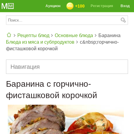
+100
Аукцион
Регистрация
Вход
Рецепты блюд
Основные блюда
Баранина
Блюда из мяса и субпродуктов
с&nbsp;горчично-
СЕГОДНЯ: 39142 РЕЦЕПТА
фисташковой корочкой
Навигация
Баранина с горчично-
фисташковой корочкой