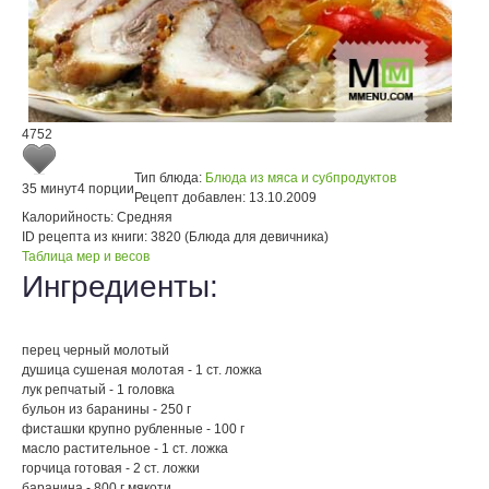
4752
Тип блюда:
Блюда из мяса и субпродуктов
35 минут
4 порции
Рецепт добавлен:
13.10.2009
Калорийность:
Средняя
ID рецепта из книги:
3820 (Блюда для девичника)
Таблица мер и весов
Ингредиенты:
перец черный молотый
душица сушеная молотая - 1 ст. ложка
лук репчатый - 1 головка
бульон из баранины - 250 г
фисташки крупно рубленные - 100 г
масло растительное - 1 ст. ложка
горчица готовая - 2 ст. ложки
баранина - 800 г мякоти