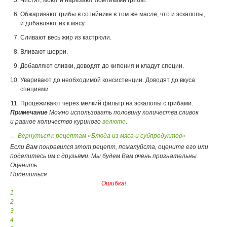
Чистят, моют и нарезают ломтиками грибы.
Обжаривают грибы в сотейнике в том же масле, что и эскалопы,
и добавляют их к мясу.
Сливают весь жир из кастрюли.
Вливают шерри.
Добавляют сливки, доводят до кипения и кладут специи.
Уваривают до необходимой консистенции. Доводят до вкуса
специями.
Процеживают через мелкий фильтр на эскалопы с грибами.
Примечание
Можно использовать половину количества сливок
и равное количество куриного
велюте
.
← Вернуться к рецептам «Блюда из мяса и субпродуктов»
Если Вам понравился этот рецепт, пожалуйста, оцените его или
поделитесь им с друзьями. Мы будем Вам очень признательны.
Оценить
Поделиться
Ошибка!
1
2
3
4