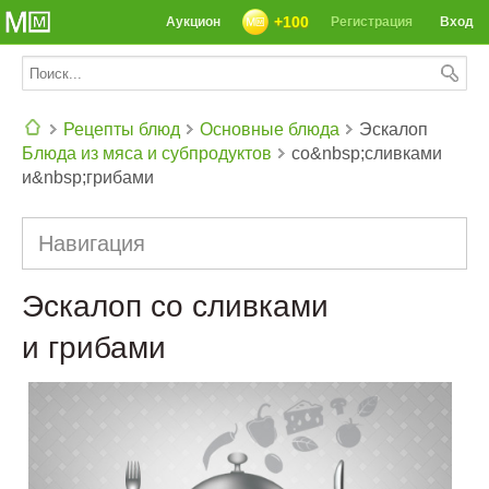
+100
Аукцион
Регистрация
Вход
Рецепты блюд
Основные блюда
Эскалоп
Блюда из мяса и субпродуктов
со&nbsp;сливками
СЕГОДНЯ: 39142 РЕЦЕПТА
и&nbsp;грибами
Навигация
Эскалоп со сливками
и грибами