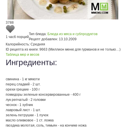
3788
Тип блюда:
Блюда из мяса и субпродуктов
1 час
6 порций
Рецепт добавлен:
13.10.2009
Калорийность:
Средняя
ID рецепта из книги:
9663 (Миллион меню для гурманов и не только…)
Таблица мер и весов
Ингредиенты:
свинина - 1 кг мякоти
перец сладкий - 2 шт.
орехи грецкие - 100 г
помидоры зеленые консервированные - 400 г
лук репчатый - 2 головки
чеснок - 1 зубчик
лавровый лист - 1 шт.
зелень петрушки - 1 пучок
масло оливковое - 1 ст. ложка
гвоздика молотая, соль, тимьян - на кончике ножа