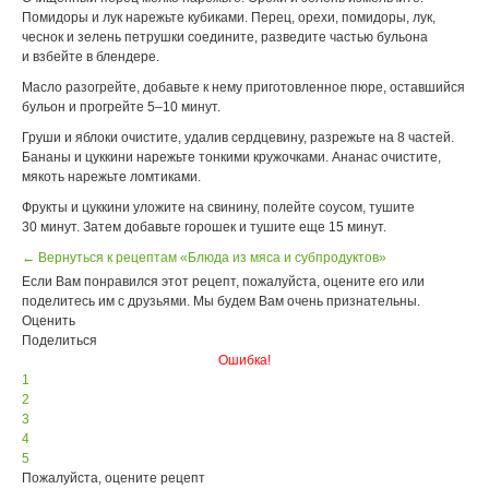
Помидоры и лук нарежьте кубиками. Перец, орехи, помидоры, лук,
чеснок и зелень петрушки соедините, разведите частью бульона
и взбейте в блендере.
Масло разогрейте, добавьте к нему приготовленное пюре, оставшийся
бульон и прогрейте 5–10 минут.
Груши и яблоки очистите, удалив сердцевину, разрежьте на 8 частей.
Бананы и цуккини нарежьте тонкими кружочками. Ананас очистите,
мякоть нарежьте ломтиками.
Фрукты и цуккини уложите на свинину, полейте соусом, тушите
30 минут. Затем добавьте горошек и тушите еще 15 минут.
← Вернуться к рецептам «Блюда из мяса и субпродуктов»
Если Вам понравился этот рецепт, пожалуйста, оцените его или
поделитесь им с друзьями. Мы будем Вам очень признательны.
Оценить
Поделиться
Ошибка!
1
2
3
4
5
Пожалуйста, оцените рецепт