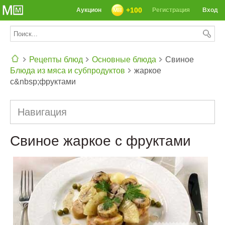
+100
Аукцион
Регистрация
Вход
Рецепты блюд
Основные блюда
Свиное
Блюда из мяса и субпродуктов
жаркое
СЕГОДНЯ: 39142 РЕЦЕПТА
с&nbsp;фруктами
Навигация
Свиное жаркое с фруктами