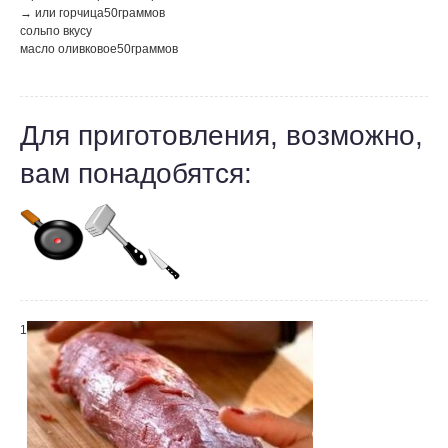
→ или горчица
50
граммов
соль
по вкусу
масло оливковое
50
граммов
Для приготовления, возможно,
вам понадобятся:
1