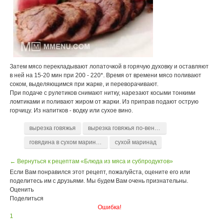
Затем мясо перекладывают лопаточкой в горячую духовку и оставляют
в ней на 15-20 мин при 200 - 220*. Время от времени мясо поливают
соком, выделяющимся при жарке, и переворачивают.
При подаче с рулетиков снимают нитку, нарезают косыми тонкими
ломтиками и поливают жиром от жарки. Из приправ подают острую
горчицу. Из напитков - водку или сухое вино.
вырезка говяжья
вырезка говяжья по-венгерски
говядина в сухом маринаде
сухой маринад
← Вернуться к рецептам «Блюда из мяса и субпродуктов»
Если Вам понравился этот рецепт, пожалуйста, оцените его или
поделитесь им с друзьями. Мы будем Вам очень признательны.
Оценить
Поделиться
Ошибка!
1