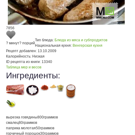
7856
Тип блюда:
Блюда из мяса и субпродуктов
? минут
? порций
Национальная кухня:
Венгерская кухня
Рецепт добавлен:
13.10.2009
Калорийность:
Низкая
ID рецепта из книги:
13340
Таблица мер и весов
Ингредиенты:
вырезка говядины
800
граммов
смалец
80
граммов
паприка молотая
50
граммов
горчичный порошок
30
граммов