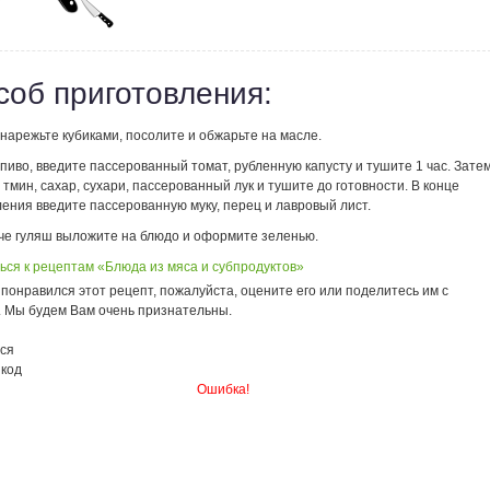
соб приготовления:
нарежьте кубиками, посолите и обжарьте на масле.
пиво, введите пассерованный томат, рубленную капусту и тушите 1 час. Зате
тмин, сахар, сухари, пассерованный лук и тушите до готовности. В конце
ения введите пассерованную муку, перец и лавровый лист.
че гуляш выложите на блюдо и оформите зеленью.
ься к рецептам «Блюда из мяса и субпродуктов»
понравился этот рецепт, пожалуйста, оцените его или поделитесь им с
. Мы будем Вам очень признательны.
ся
 код
Ошибка!