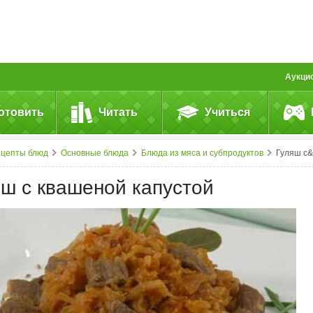
Аукци
отовить
Читать
Учиться
ецепты блюд
Основные блюда
Блюда из мяса и субпродуктов
Гуляш с&nbsp;квашеной капустой
яш с квашеной капустой