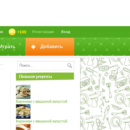
+100
он
Регистрация
Вход
Играть
Добавить
Похожие рецепты
Вареники с квашеной капустой
Вареники с квашеной капустой