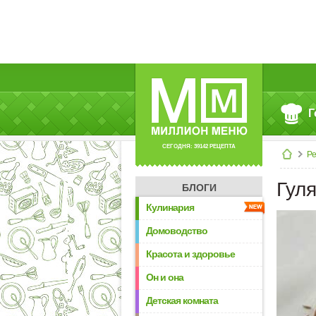
Г
СЕГОДНЯ: 39142 РЕЦЕПТА
Р
Гул
БЛОГИ
Кулинария
Домоводство
Красота и здоровье
Он и она
Детская комната