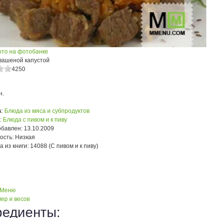
ото на фотобанке
квашеной капустой
4250
н.
:
Блюда из мяса и субпродуктов
:
Блюда с пивом и к пиву
обавлен:
13.10.2009
ость:
Низкая
а из книги:
14088 (С пивом и к пиву)
 Меню
ер и весов
редиенты: