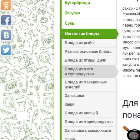
Бутерброды
сахар - 1 
Закуски
лавровый 
семена тм
Супы
перец гор
сухари рж
Основные блюда
томат-пюр
масло сли
Блюда из рыбы
мука пшен
Разные основные блюда
лук репча
пиво свет
Блюда из птицы, дичи
капуста к
Блюда из мяса
мякоть го
и субпродуктов
соль - по 
Блюда из макаронных
изделий
Запеканки
Для
Каши
пон
Блюда из овощей
Блюда из морепродуктов
Запеканки с макаронами
Суши