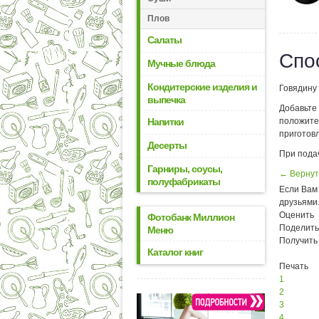
Плов
Салаты
Спо
Мучные блюда
Кондитерские изделия и
Говядину 
выпечка
Добавьте 
Напитки
положите 
приготовл
Десерты
При пода
Гарниры, соусы,
← Вернут
полуфабрикаты
Если Вам 
друзьями
Оценить
Фотобанк Миллион
Поделить
Меню
Получить
Каталог книг
Печать
1
2
3
4