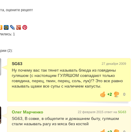
та, оцените рецепт
4
лились: 1
ии (2):
SG63
27 декабря 2009
Ну почему вас так тянет называть блюда из говядины
гуляшом (с настоящим ГУЛЯШОМ совпадают только
говядина, перец, тмин, перец, соль, лук)!? Это все равно
называть щами все супы с наличием капусты.
+2
0
Олег Марченко
22 февраля 2015 ответ на
SG63
SG63, В совке, в общепите и домашнем быту, гуляшом
стали называть рагу из мяса без костей