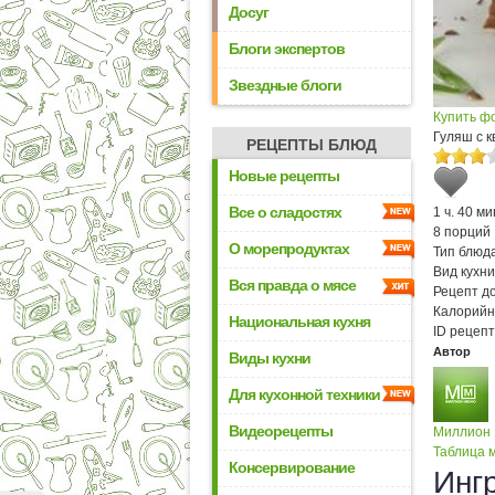
Досуг
Блоги экспертов
Звездные блоги
Купить ф
Гуляш с 
РЕЦЕПТЫ БЛЮД
Новые рецепты
Все о сладостях
1 ч. 40 ми
8 порций
О морепродуктах
Тип блюда
Вид кухни
Вся правда о мясе
Рецепт д
Калорийн
Национальная кухня
ID рецепт
Автор
Виды кухни
Для кухонной техники
Видеорецепты
Миллион
Таблица м
Консервирование
Инг