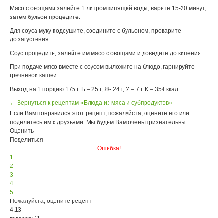
Мясо с овощами залейте 1 литром кипящей воды, варите 15-20 минут,
затем бульон процедите.
Для соуса муку подсушите, соедините с бульоном, проварите
до загустения.
Соус процедите, залейте им мясо с овощами и доведите до кипения.
При подаче мясо вместе с соусом выложите на блюдо, гарнируйте
гречневой кашей.
Выход на 1 порцию 175 г. Б – 25 г, Ж- 24 г, У – 7 г. К – 354 ккал.
← Вернуться к рецептам «Блюда из мяса и субпродуктов»
Если Вам понравился этот рецепт, пожалуйста, оцените его или
поделитесь им с друзьями. Мы будем Вам очень признательны.
Оценить
Поделиться
Ошибка!
1
2
3
4
5
Пожалуйста, оцените рецепт
4.13