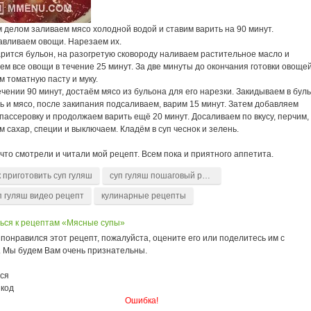
 делом заливаем мясо холодной водой и ставим варить на 90 минут.
тавливаем овощи. Нарезаем их.
арится бульон, на разогретую сковороду наливаем растительное масло и
м все овощи в течение 25 минут. За две минуты до окончания готовки овощей
 томатную пасту и муку.
ечении 90 минут, достаём мясо из бульона для его нарезки. Закидываем в бул
ь и мясо, после закипания подсаливаем, варим 15 минут. Затем добавляем
ассеровку и продолжаем варить ещё 20 минут. Досаливаем по вкусу, перчим,
 сахар, специи и выключаем. Кладём в суп чеснок и зелень.
что смотрели и читали мой рецепт. Всем пока и приятного аппетита.
к приготовить суп гуляш
суп гуляш пошаговый рецепт
п гуляш видео рецепт
кулинарные рецепты
ься к рецептам «Мясные супы»
понравился этот рецепт, пожалуйста, оцените его или поделитесь им с
. Мы будем Вам очень признательны.
ся
 код
Ошибка!