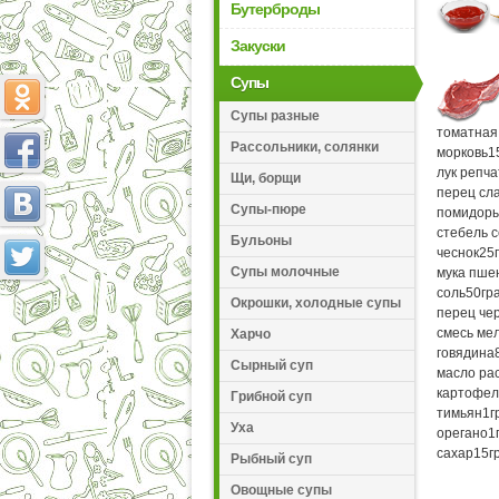
Бутерброды
Закуски
Супы
Супы разные
томатная
Рассольники, солянки
морковь
1
лук репч
Щи, борщи
перец сл
Супы-пюре
помидор
стебель 
Бульоны
чеснок
25
Супы молочные
мука пше
соль
50
гр
Окрошки, холодные супы
перец че
смесь ме
Харчо
говядина
Сырный суп
масло ра
картофел
Грибной суп
тимьян
1
г
Уха
орегано
1
сахар
15
г
Рыбный суп
Овощные супы