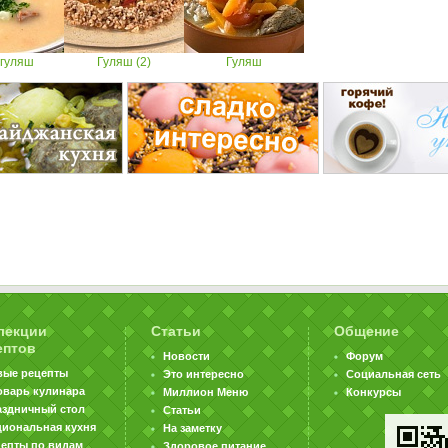
-гуляш
Гуляш (2)
Гуляш
лекции
Статьи
Общение
ептов
Новости
Форум
вые рецепты
Это интересно
Социальная сеть
оварь кулинара
Миллион Меню
Конкурсы
аздничный стол
Статьи
циональная кухня
На заметку
цепты по видам
Здоровое питание