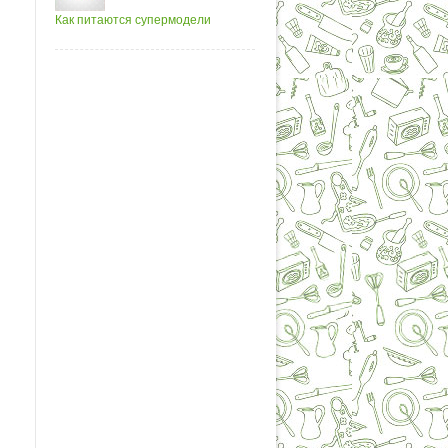
Как питаются супермодели