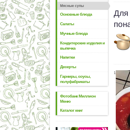
Мясные супы
Для
Основные блюда
пон
Салаты
Мучные блюда
Кондитерские изделия и
выпечка
Напитки
Десерты
1
Гарниры, соусы,
полуфабрикаты
Фотобанк Миллион
Меню
Каталог книг