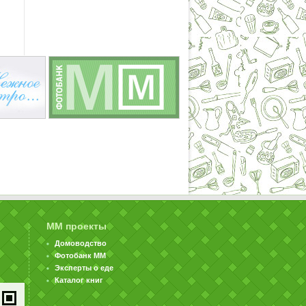
ММ проекты
Домоводство
Фотобанк ММ
Эксперты о еде
Каталог книг