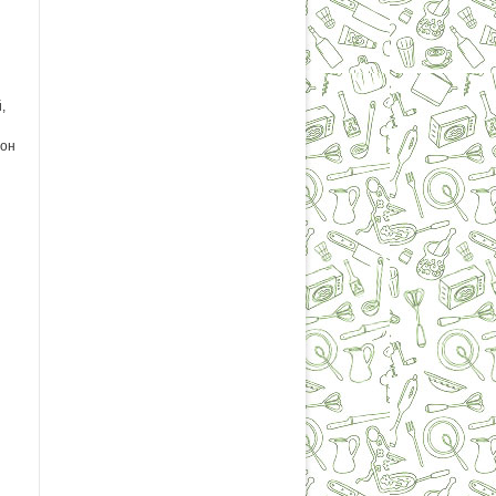
,
ьон