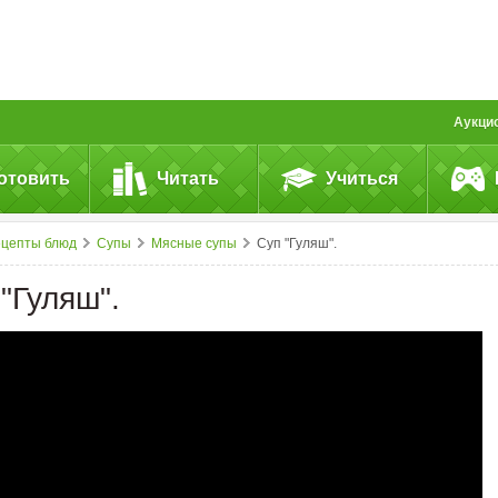
Аукци
отовить
Читать
Учиться
ецепты блюд
Супы
Мясные супы
Суп "Гуляш".
"Гуляш".