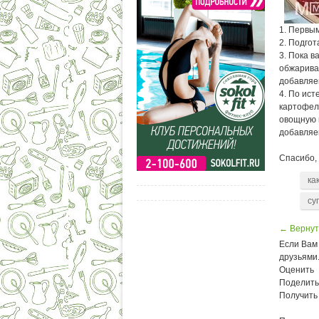
1. Первым
2. Подго
3. Пока в
обжаривае
добавляем
4. По ист
картофел
овощную п
добавляем
Спасибо, 
ка
су
← Вернут
Если Вам 
друзьями
Оценить
Поделить
Получить