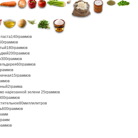
 паста
140
граммов
50
граммов
атый
180
граммов
адкий
200
граммов
ы
300
граммов
сельдерея
60
граммов
граммов
ничная
15
граммов
аммов
рный
2
грамма
лко нарезанной зелени
25
граммов
800
граммов
стительное
80
миллилитров
ь
600
граммов
рамм
грамм
раммов