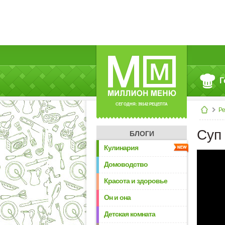
Г
СЕГОДНЯ: 39142 РЕЦЕПТА
Р
Суп 
БЛОГИ
Кулинария
Домоводство
Красота и здоровье
Он и она
Детская комната