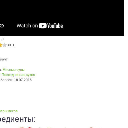
ш".
3911
минут
:
Мясные супы
:
Повседневная кухня
обавлен:
18.07.2016
ер и весов
редиенты: