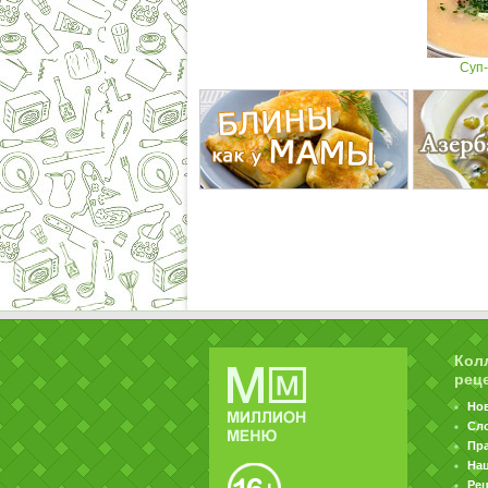
Суп
Кол
рец
Но
Сл
Пр
На
Ре