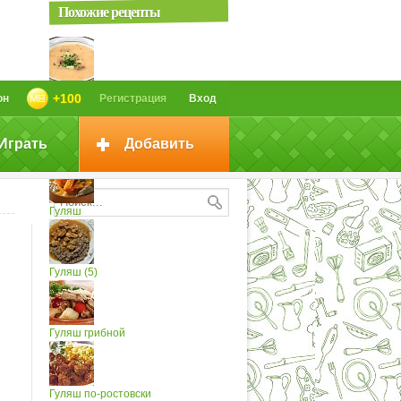
Похожие рецепты
Суп-гуляш
+100
он
Регистрация
Вход
Играть
Добавить
Гуляш (2)
Гуляш
Гуляш (5)
Гуляш грибной
Гуляш по-ростовски