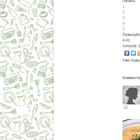
Печать
1
2
3
4
5
Пожалуйс
4.41
голосов: 
Уже поде
Коммента