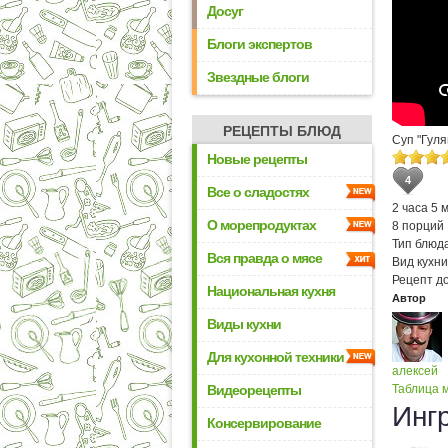
Досуг
Блоги экспертов
Звездные блоги
РЕЦЕПТЫ БЛЮД
Суп "Гуля
Новые рецепты
4
Все о сладостях
2 часа 5 
О морепродуктах
8 порций
Тип блюда
Вся правда о мясе
Вид кухни
Рецепт д
Национальная кухня
Автор
Виды кухни
Для кухонной техники
алексей
Видеорецепты
Таблица м
Инг
Консервирование