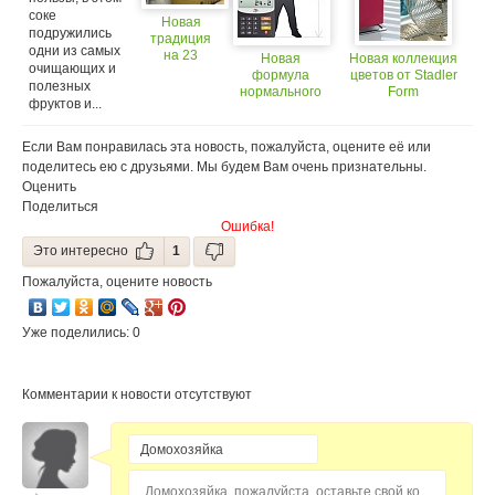
соке
Новая
подружились
традиция
одни из самых
на 23
Новая
Новая коллекция
очищающих и
февраля?
формула
цветов от Stadler
полезных
нормального
Form
фруктов и...
веса
Если Вам понравилась эта новость, пожалуйста, оцените её или
поделитесь ею с друзьями. Мы будем Вам очень признательны.
Оценить
Поделиться
Ошибка!
Это интересно
1
Пожалуйста, оцените новость
Уже поделились: 0
Комментарии к новости отсутствуют
Домохозяйка, пожалуйста, оставьте свой комментарий...