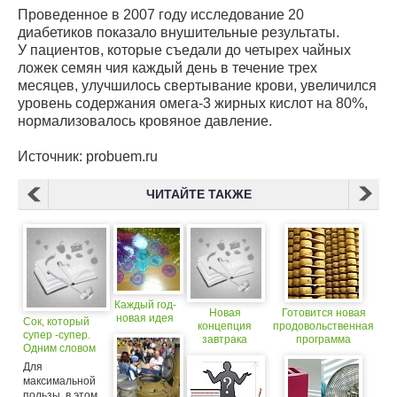
Проведенное в 2007 году исследование 20
диабетиков показало внушительные результаты.
У пациентов, которые съедали до четырех чайных
ложек семян чия каждый день в течение трех
месяцев, улучшилось свертывание крови, увеличился
уровень содержания омега-3 жирных кислот на 80%,
нормализовалось кровяное давление.
Источник: probuem.ru
ЧИТАЙТЕ ТАКЖЕ
Каждый год-
Новая
Готовится новая
новая идея
Сок, который
концепция
продовольственная
супер -супер.
завтрака
программа
Одним словом
супер сок
Для
максимальной
пользы, в этом