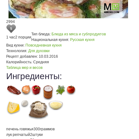
2994
5
Тип блюда:
Блюда из мяса и субпродуктов
1 час
2 порции
Национальная кухня:
Русская кухня
Вид кухни:
Повседневная кухня
Технология:
Для духовки
Рецепт добавлен:
10.03.2016
Калорийность:
Средняя
Таблица мер и весов
Ингредиенты:
печень говяжья
300
граммов
лук репчатый
2
штуки