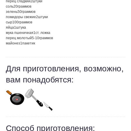
перец сладкий
2
штуки
соль
20
граммов
зелень
50
граммов
помидоры свежие
2
штуки
сыр
100
граммов
яйца
1
штука
мука пшеничная
1
ст. ложка
перец молотый
5-10
граммов
майонез
1
пакетик
Для приготовления, возможно,
вам понадобятся:
Способ приготовления: