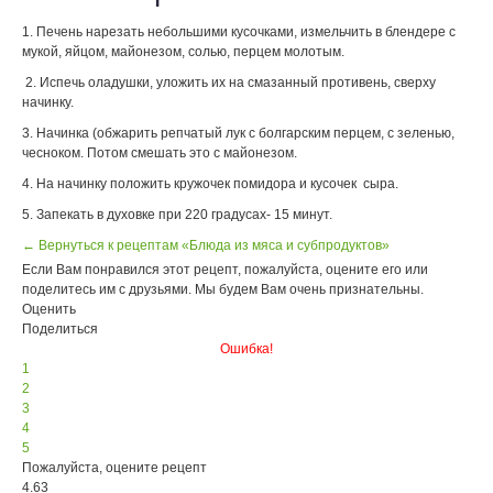
1. Печень нарезать небольшими кусочками, измельчить в блендере с
мукой, яйцом, майонезом, солью, перцем молотым.
2. Испечь оладушки, уложить их на смазанный противень, сверху
начинку.
3. Начинка (обжарить репчатый лук с болгарским перцем, с зеленью,
чесноком. Потом смешать это с майонезом.
4. На начинку положить кружочек помидора и кусочек сыра.
5. Запекать в духовке при 220 градусах- 15 минут.
← Вернуться к рецептам «Блюда из мяса и субпродуктов»
Если Вам понравился этот рецепт, пожалуйста, оцените его или
поделитесь им с друзьями. Мы будем Вам очень признательны.
Оценить
Поделиться
Ошибка!
1
2
3
4
5
Пожалуйста, оцените рецепт
4.63