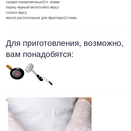
сухари панировочные
2
ст. ложки
перец черный молотый
по вкусу
соль
по вкусу
масло растительное для фритюра
1
стакан
Для приготовления, возможно,
вам понадобятся:
1