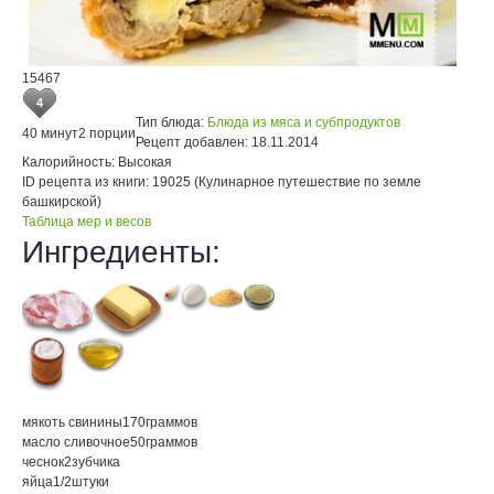
15467
4
Тип блюда:
Блюда из мяса и субпродуктов
40 минут
2 порции
Рецепт добавлен:
18.11.2014
Калорийность:
Высокая
ID рецепта из книги:
19025 (Кулинарное путешествие по земле
башкирской)
Таблица мер и весов
Ингредиенты:
мякоть свинины
170
граммов
масло сливочное
50
граммов
чеснок
2
зубчика
яйца
1/2
штуки