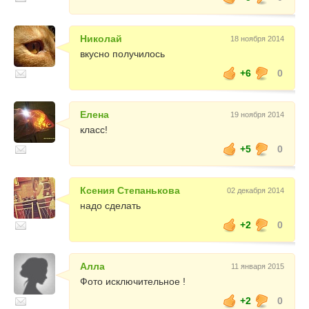
Николай
18 ноября 2014
вкусно получилось
+6
0
Елена
19 ноября 2014
класс!
+5
0
Ксения Степанькова
02 декабря 2014
надо сделать
+2
0
Алла
11 января 2015
Фото исключительное !
+2
0